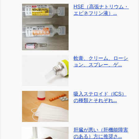
HSE（高張ナトリウム・
エピネフリン液）...
軟膏、クリーム、ローシ
ョン、スプレー、ゲ...
吸入ステロイド（ICS）
の種類とそれぞれ...
肝臓が悪い（肝機能障害
のある）方に推奨さ...