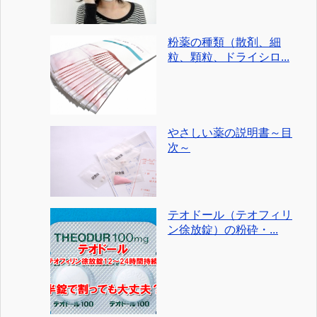
粉薬の種類（散剤、細
粒、顆粒、ドライシロ...
やさしい薬の説明書～目
次～
テオドール（テオフィリ
ン徐放錠）の粉砕・...