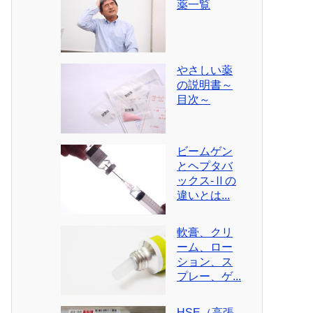
薬一覧
やさしい薬
の説明書～
目次～
ビームゲン
とヘプタバ
ックス-Ⅱの
違いとは...
軟膏、クリ
ーム、ロー
ション、ス
プレー、ゲ...
HSE（高張