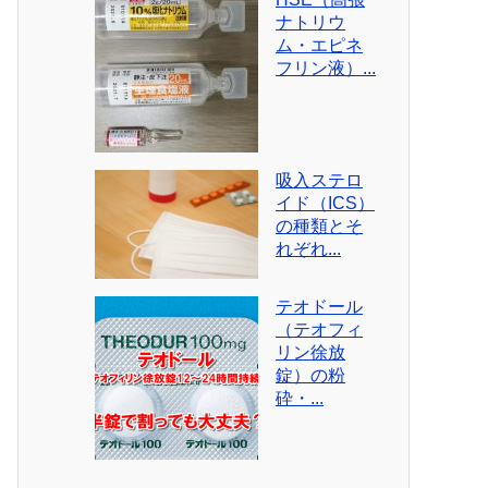
ナトリウ
ム・エピネ
フリン液）...
吸入ステロ
イド（ICS）
の種類とそ
れぞれ...
テオドール
（テオフィ
リン徐放
錠）の粉
砕・...