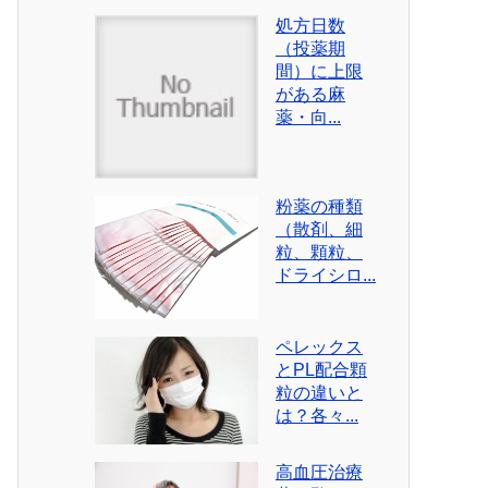
処方日数
（投薬期
間）に上限
がある麻
薬・向...
粉薬の種類
（散剤、細
粒、顆粒、
ドライシロ...
ペレックス
とPL配合顆
粒の違いと
は？各々...
高血圧治療