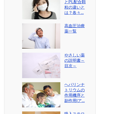
とPL配合顆
粒の違いと
は？各々...
高血圧治療
薬一覧
やさしい薬
の説明書～
目次～
ヘパリンナ
トリウムの
作用機序と
副作用|ア...
吸入ステロ