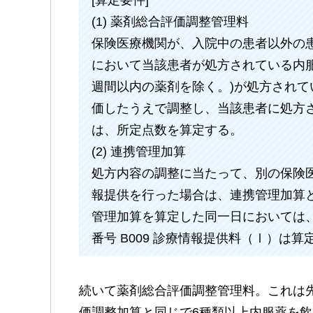
[算定要件]
(1) 薬剤総合評価調整管理料
保険医療機関が、入院中の患者以外の
において当該患者が処方されている内
週間以内の薬剤を除く。)が処方され
価したうえで調整し、当該患者に処方
は、所定点数を算定する。
(2) 連携管理加算
処方内容の調整に当たって、別の保険
報提供を行った場合は、連携管理加算
管理加算を算定した同一日においては
番号 B009 診療情報提供料（Ⅰ）は算
続いて薬剤総合評価調整管理料。これは
価調整加算と同じで6種類以上内服薬を