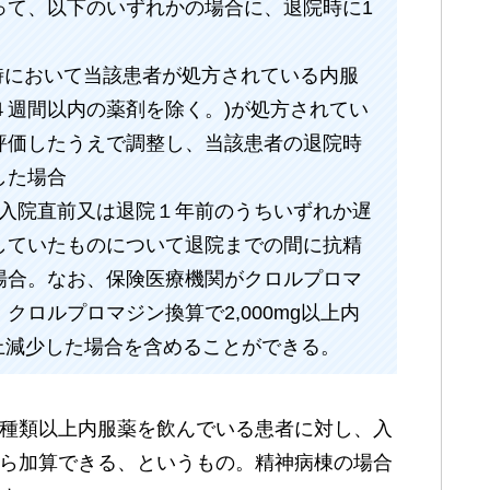
って、以下のいずれかの場合に、退院時に1
院時において当該患者が処方されている内服
４週間以内の薬剤を除く。)が処方されてい
評価したうえで調整し、当該患者の退院時
した場合
て、入院直前又は退院１年前のうちいずれか遅
していたものについて退院までの間に抗精
場合。なお、保険医療機関がクロルプロマ
ロルプロマジン換算で2,000mg以上内
以上減少した場合を含めることができる。
6種類以上内服薬を飲んでいる患者に対し、入
たら加算できる、というもの。精神病棟の場合