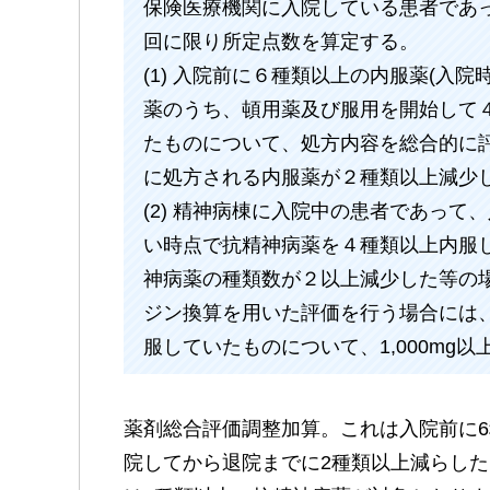
保険医療機関に入院している患者であ
回に限り所定点数を算定する。
(1) 入院前に６種類以上の内服薬(入
薬のうち、頓用薬及び服用を開始して
たものについて、処方内容を総合的に
に処方される内服薬が２種類以上減少
(2) 精神病棟に入院中の患者であっ
い時点で抗精神病薬を４種類以上内服
神病薬の種類数が２以上減少した等の
ジン換算を用いた評価を行う場合には、ク
服していたものについて、1,000mg
薬剤総合評価調整加算。これは入院前に
院してから退院までに2種類以上減らし