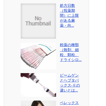
処方日数
（投薬期
間）に上限
がある麻
薬・向...
粉薬の種類
（散剤、細
粒、顆粒、
ドライシロ...
ビームゲン
とヘプタバ
ックス-Ⅱの
違いとは...
ペレックス