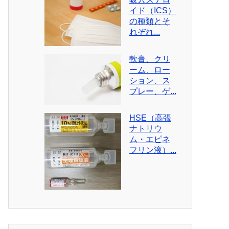
イド（ICS）
の種類とそ
れぞれ...
軟膏、クリ
ーム、ロー
ション、ス
プレー、ゲ...
HSE（高張
ナトリウ
ム・エピネ
フリン液）...