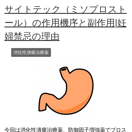
サイトテック（ミソプロスト
ール）の作用機序と副作用|妊
婦禁忌の理由
消化性潰瘍治療薬
今回は消化性潰瘍治療薬、防御因子増強薬でプロス