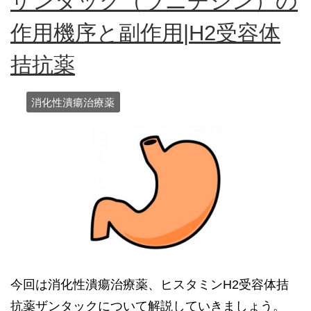
ザンタック（ラニチジン）の
作用機序と副作用|H2受容体
拮抗薬
消化性潰瘍治療薬
今回は消化性潰瘍治療薬、ヒスタミンH2受容体拮
抗薬ザンタックについて解説していきましょう。