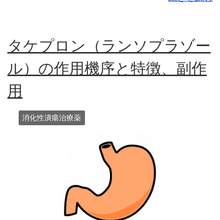
タケプロン（ランソプラゾー
ル）の作用機序と特徴、副作
用
消化性潰瘍治療薬