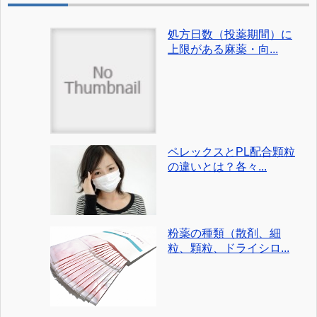
処方日数（投薬期間）に
上限がある麻薬・向...
ペレックスとPL配合顆粒
の違いとは？各々...
粉薬の種類（散剤、細
粒、顆粒、ドライシロ...