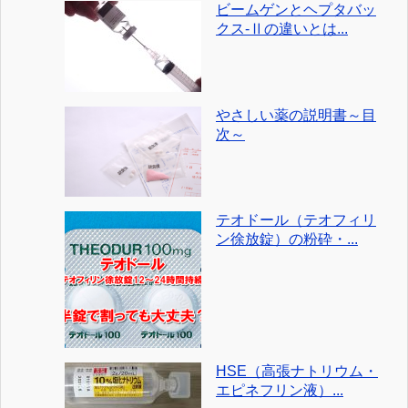
ビームゲンとヘプタバッ
クス-Ⅱの違いとは...
やさしい薬の説明書～目
次～
テオドール（テオフィリ
ン徐放錠）の粉砕・...
HSE（高張ナトリウム・
エピネフリン液）...