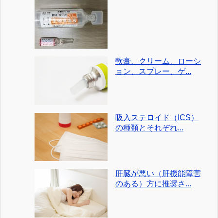
軟膏、クリーム、ローシ
ョン、スプレー、ゲ...
吸入ステロイド（ICS）
の種類とそれぞれ...
肝臓が悪い（肝機能障害
のある）方に推奨さ...