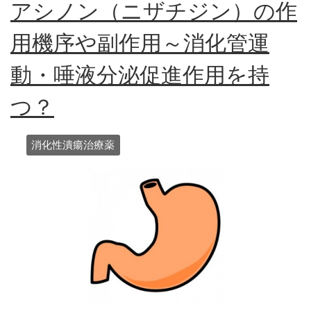
アシノン（ニザチジン）の作
用機序や副作用～消化管運
動・唾液分泌促進作用を持
つ？
消化性潰瘍治療薬