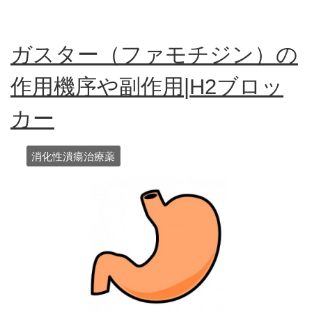
ガスター（ファモチジン）の
作用機序や副作用|H2ブロッ
カー
消化性潰瘍治療薬