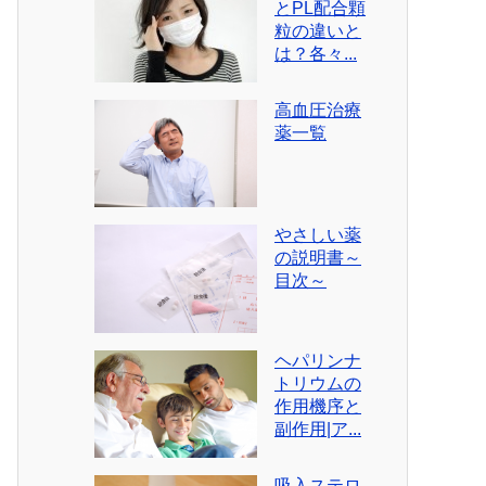
とPL配合顆
粒の違いと
は？各々...
高血圧治療
薬一覧
やさしい薬
の説明書～
目次～
ヘパリンナ
トリウムの
作用機序と
副作用|ア...
吸入ステロ