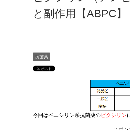
と副作用【ABPC】
抗菌薬
今回はペニシリン系抗菌薬の
ビクシリン
スポン