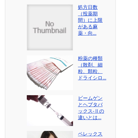
処方日数
（投薬期
間）に上限
がある麻
薬・向...
粉薬の種類
（散剤、細
粒、顆粒、
ドライシロ...
ビームゲン
とヘプタバ
ックス-Ⅱの
違いとは...
ペレックス