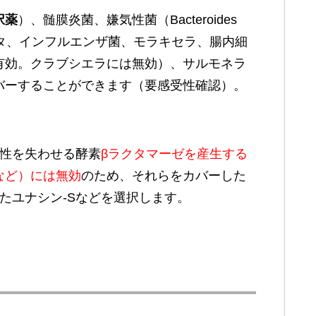
択薬
）、髄膜炎菌、嫌気性菌（Bacteroides
ロヘータ、インフルエンザ菌、モラキセラ、腸内細
有効。クラブシエラには無効）、サルモネラ
バーすることができます（要感受性確認）。
活性を失わせる酵素
βラクタマーゼを産生する
など）には無効
のため、それらをカバーした
たユナシン-Sなどを選択します。