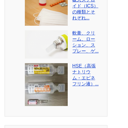
イド（ICS）
の種類とそ
れぞれ...
軟膏、クリ
ーム、ロー
ション、ス
プレー、ゲ...
HSE（高張
ナトリウ
ム・エピネ
フリン液）...