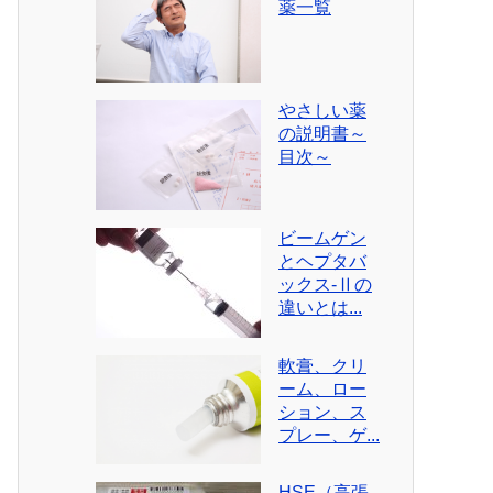
薬一覧
やさしい薬
の説明書～
目次～
ビームゲン
とヘプタバ
ックス-Ⅱの
違いとは...
軟膏、クリ
ーム、ロー
ション、ス
プレー、ゲ...
HSE（高張