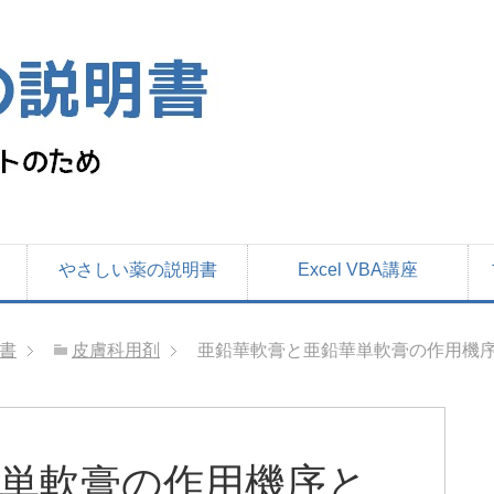
やさしい薬の説明書
Excel VBA講座
書
皮膚科用剤
亜鉛華軟膏と亜鉛華単軟膏の作用機
単軟膏の作用機序と