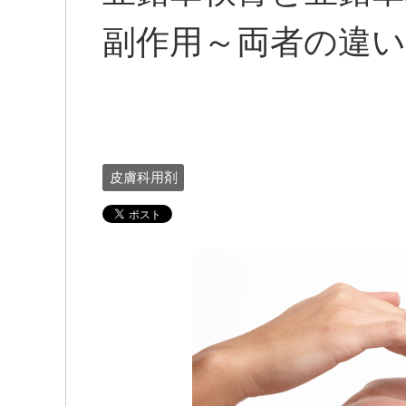
副作用～両者の違
皮膚科用剤