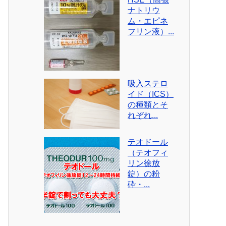
ナトリウ
ム・エピネ
フリン液）...
吸入ステロ
イド（ICS）
の種類とそ
れぞれ...
テオドール
（テオフィ
リン徐放
錠）の粉
砕・...