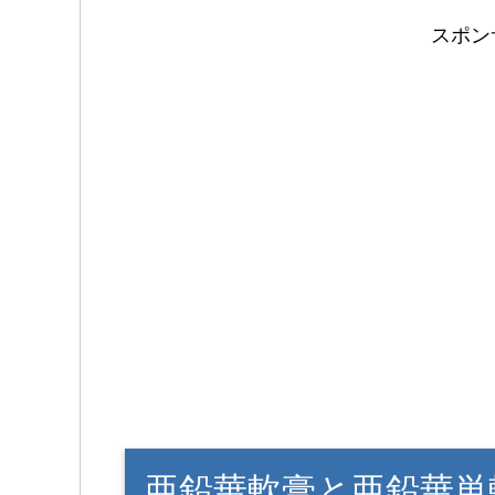
スポン
亜鉛華軟膏と亜鉛華単