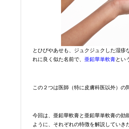
とひびやあせも、ジュクジュクした湿疹
れに良く似た名前で、
亜鉛華単軟膏
とい
この２つは医師（特に皮膚科医以外）の
今回は、亜鉛華軟膏と亜鉛華単軟膏の効
ように、それぞれの特徴を解説していき