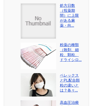
処方日数
（投薬期
間）に上限
がある麻
薬・向...
粉薬の種類
（散剤、細
粒、顆粒、
ドライシロ...
ペレックス
とPL配合顆
粒の違いと
は？各々...
高血圧治療