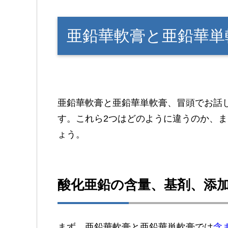
亜鉛華軟膏と亜鉛華単
亜鉛華軟膏と亜鉛華単軟膏、冒頭でお話
す。これら2つはどのように違うのか、
ょう。
酸化亜鉛の含量、基剤、添
まず、亜鉛華軟膏と亜鉛華単軟膏では
含