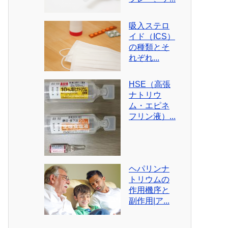
吸入ステロ
イド（ICS）
の種類とそ
れぞれ...
HSE（高張
ナトリウ
ム・エピネ
フリン液）...
ヘパリンナ
トリウムの
作用機序と
副作用|ア...