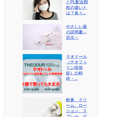
とPL配合顆
粒の違いと
は？各々...
やさしい薬
の説明書～
目次～
テオドール
（テオフィ
リン徐放
錠）の粉
砕・...
軟膏、クリ
ーム、ロー
ション、ス
プレー、ゲ...