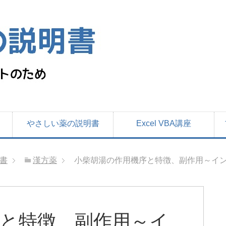
やさしい薬の説明書
Excel VBA講座
書
漢方薬
小柴胡湯の作用機序と特徴、副作用～イ
と特徴、副作用～イ