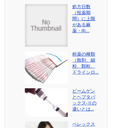
処方日数
（投薬期
間）に上限
がある麻
薬・向...
粉薬の種類
（散剤、細
粒、顆粒、
ドライシロ...
ビームゲン
とヘプタバ
ックス-Ⅱの
違いとは...
ペレックス