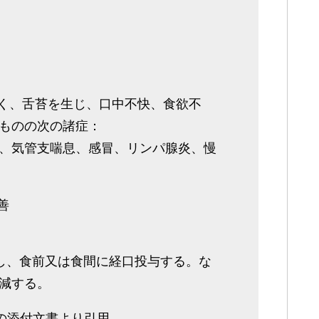
しく、舌苔を生じ、口中不快、食欲不
ものの次の諸症：
、気管支喘息、感冒、リンパ腺炎、慢
善
分割し、食前又は食間に経口投与する。な
減する。
)の添付文書より引用