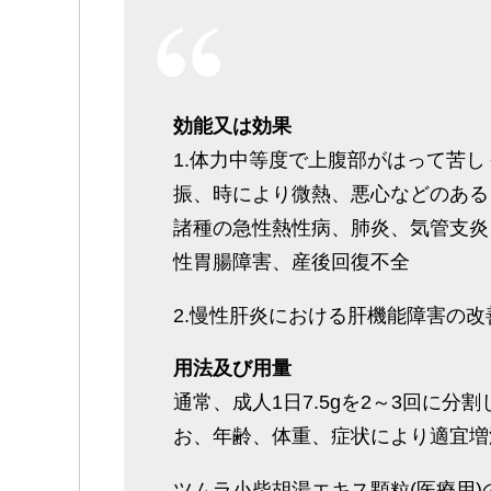
効能又は効果
1.体力中等度で上腹部がはって苦
振、時により微熱、悪心などのある
諸種の急性熱性病、肺炎、気管支炎
性胃腸障害、産後回復不全
2.慢性肝炎における肝機能障害の改
用法及び用量
通常、成人1日7.5gを2～3回に
お、年齢、体重、症状により適宜増
ツムラ小柴胡湯エキス顆粒(医療用