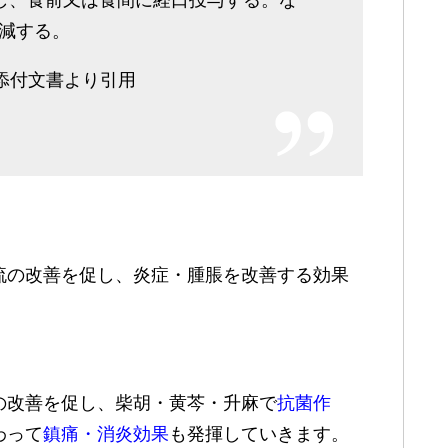
分割し、食前又は食間に経口投与する。な
減する。
添付文書より引用
流の改善を促し、炎症・腫脹を改善する効果
の改善を促し、柴胡・黄芩・升麻で
抗菌作
わって
鎮痛・消炎効果
も発揮していきます。