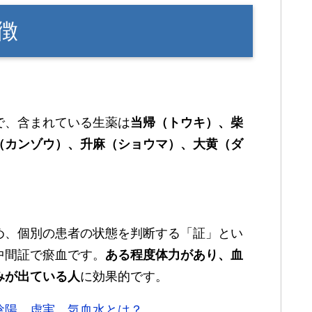
徴
で、含まれている生薬は
当帰（トウキ）、柴
（カンゾウ）、升麻（ショウマ）、大黄（ダ
め、個別の患者の状態を判断する「証」とい
中間証で瘀血です。
ある程度体力があり、血
みが出ている人
に効果的です。
陰陽、虚実、気血水とは？