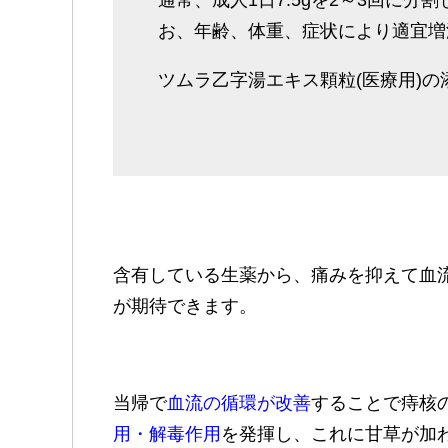
通常、成人1日7.5gを2～3回に
お、年齢、体重、症状により適宜増
ツムラ乙字湯エキス顆粒(医療用)の
含有している生薬から、痛みを抑えて血
が期待できます。
当帰で
血流の循環が改善
することで痔核
用・解毒作用
を発揮し、これに甘草が加