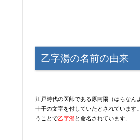
乙字湯の名前の由来
江戸時代の医師である原南陽（はらなん
十干の文字を付していたとされています
うことで
乙字湯
と命名されています。