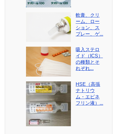
軟膏、クリ
ーム、ロー
ション、ス
プレー、ゲ...
吸入ステロ
イド（ICS）
の種類とそ
れぞれ...
HSE（高張
ナトリウ
ム・エピネ
フリン液）...