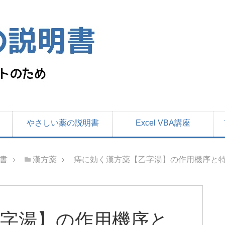
やさしい薬の説明書
Excel VBA講座
書
漢方薬
痔に効く漢方薬【乙字湯】の作用機序と
字湯】の作用機序と