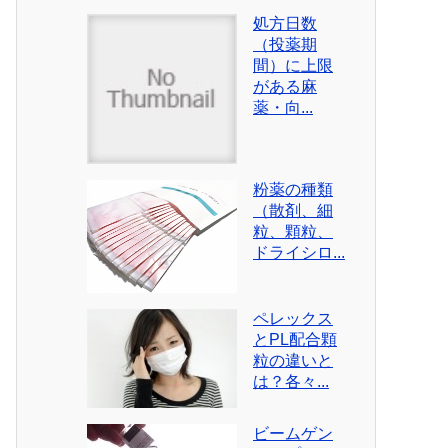
処方日数
（投薬期
間）に上限
がある麻
薬・向...
粉薬の種類
（散剤、細
粒、顆粒、
ドライシロ...
ペレックス
とPL配合顆
粒の違いと
は？各々...
ビームゲン