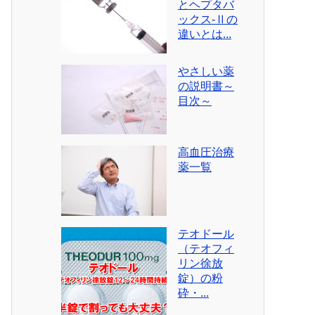
とヘプタバ
ックス-Ⅱの
違いとは...
やさしい薬
の説明書～
目次～
高血圧治療
薬一覧
テオドール
（テオフィ
リン徐放
錠）の粉
砕・...