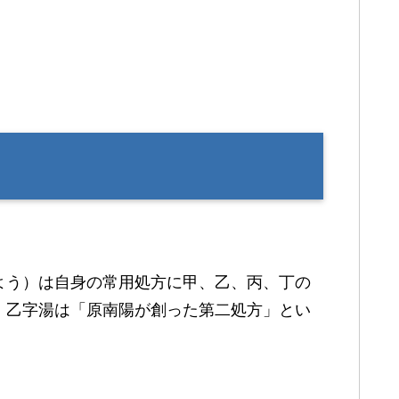
よう）は自身の常用処方に甲、乙、丙、丁の
。乙字湯は「原南陽が創った第二処方」とい