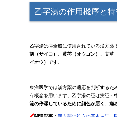
乙字湯の作用機序と特
乙字湯は痔全般に使用されている漢方薬
胡（サイコ）、黄芩（オウゴン）、甘草
イオウ）
です。
東洋医学では漢方薬の適応を判断するた
う概念を用います。乙字湯の証は実証～
流の停滞しているために顔色が悪く、痛
関連記事
：
漢方薬の処方の基本～証、