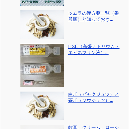
ツムラの漢方薬一覧（番
号順）と知っておき...
HSE（高張ナトリウム・
エピネフリン液）...
白朮（ビャクジュツ）と
蒼朮（ソウジュツ）...
軟膏、クリーム、ローシ