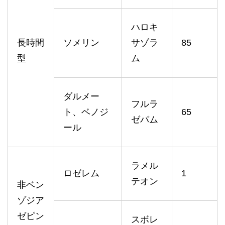
ハロキ
長時間
ソメリン
サゾラ
85
型
ム
ダルメー
フルラ
ト、ベノジ
65
ゼパム
ール
ラメル
ロゼレム
1
テオン
非ベン
ゾジア
ゼピン
スボレ