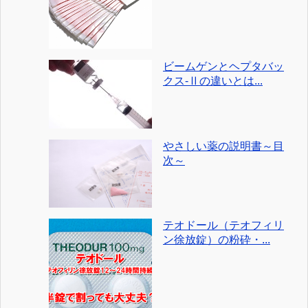
ビームゲンとヘプタバッ
クス-Ⅱの違いとは...
やさしい薬の説明書～目
次～
テオドール（テオフィリ
ン徐放錠）の粉砕・...