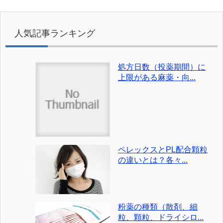
人気記事ランキング
処方日数（投薬期間）に
上限がある麻薬・向...
ペレックスとPL配合顆粒
の違いとは？各々...
粉薬の種類（散剤、細
粒、顆粒、ドライシロ...