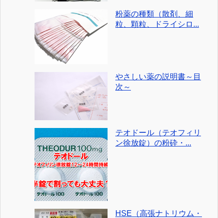
粉薬の種類（散剤、細
粒、顆粒、ドライシロ...
やさしい薬の説明書～目
次～
テオドール（テオフィリ
ン徐放錠）の粉砕・...
HSE（高張ナトリウム・