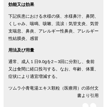
効能又は効果
下記疾患における水様の痰、水様鼻汁、鼻閉、
くしゃみ、喘鳴、咳嗽、流涙：気管支炎、気管
支喘息、鼻炎、アレルギー性鼻炎、アレルギー
性結膜炎、感冒
用法及び用量
通常、成人１日9.0gを2～3回に分割し、食前
又は食間に経口投与する。なお、年齢、体重、
症状により適宜増減する。
ツムラ小青竜湯エキス顆粒（医療用）の添付文
書より引用