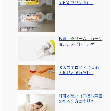
エピネフリン液）...
軟膏、クリーム、ローシ
ョン、スプレー、ゲ...
吸入ステロイド（ICS）
の種類とそれぞれ...
肝臓が悪い（肝機能障害
のある）方に推奨さ...