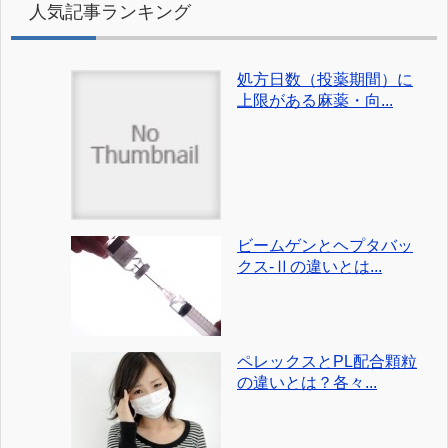
人気記事ランキング
処方日数（投薬期間）に
上限がある麻薬・向...
ビームゲンとヘプタバッ
クス-Ⅱの違いとは...
ペレックスとPL配合顆粒
の違いとは？各々...