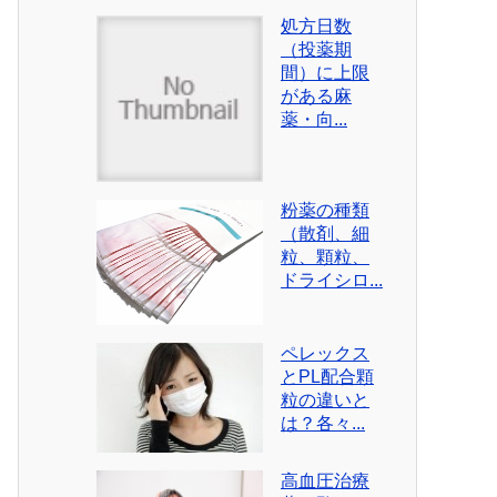
処方日数
（投薬期
間）に上限
がある麻
薬・向...
粉薬の種類
（散剤、細
粒、顆粒、
ドライシロ...
ペレックス
とPL配合顆
粒の違いと
は？各々...
高血圧治療