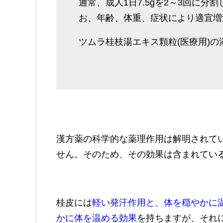
通常、成人1日7.5gを2～3回に
お、年齢、体重、症状により適宜増
ツムラ桂枝湯エキス顆粒(医療用)の
漢方薬の科学的な薬理作用は解明されて
せん。そのため、その効果は含まれてい
桂皮には
軽い発汗作用と、体を穏やかに
かに体を温める効果
を持ちますが、それ