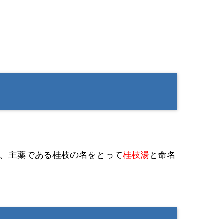
ち、主薬である桂枝の名をとって
桂枝湯
と命名