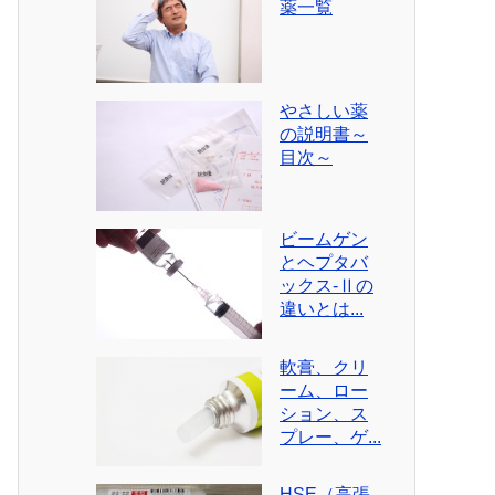
薬一覧
やさしい薬
の説明書～
目次～
ビームゲン
とヘプタバ
ックス-Ⅱの
違いとは...
軟膏、クリ
ーム、ロー
ション、ス
プレー、ゲ...
HSE（高張