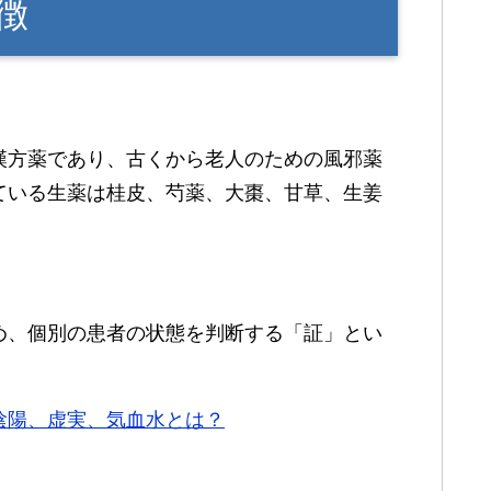
徴
漢方薬であり、古くから老人のための風邪薬
ている生薬は桂皮、芍薬、大棗、甘草、生姜
め、個別の患者の状態を判断する「証」とい
陰陽、虚実、気血水とは？