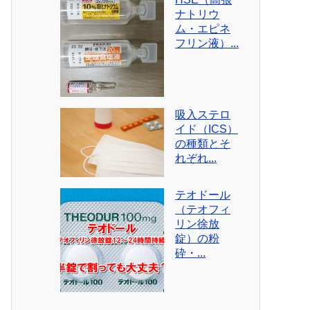
ナトリウ
ム・エピネ
フリン液）...
吸入ステロ
イド（ICS）
の種類とそ
れぞれ...
テオドール
（テオフィ
リン徐放
錠）の粉
砕・...