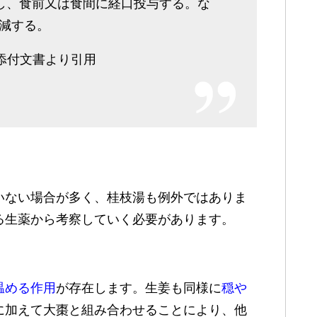
分割し、食前又は食間に経口投与する。な
減する。
添付文書より引用
いない場合が多く、桂枝湯も例外ではありま
る生薬から考察していく必要があります。
温める作用
が存在します。生姜も同様に
穏や
に加えて大棗と組み合わせることにより、他