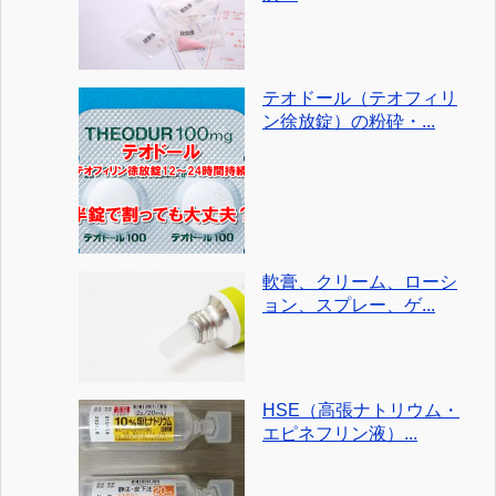
テオドール（テオフィリ
ン徐放錠）の粉砕・...
軟膏、クリーム、ローシ
ョン、スプレー、ゲ...
HSE（高張ナトリウム・
エピネフリン液）...