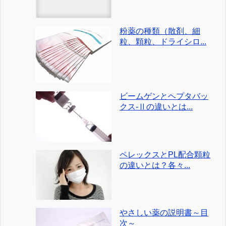
粉薬の種類（散剤、細
粒、顆粒、ドライシロ...
ビームゲンとヘプタバッ
クス-Ⅱの違いとは...
ペレックスとPL配合顆粒
の違いとは？各々...
やさしい薬の説明書～目
次～