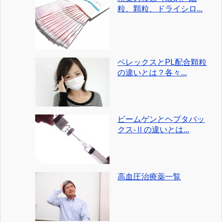
粒、顆粒、ドライシロ...
ペレックスとPL配合顆粒
の違いとは？各々...
ビームゲンとヘプタバッ
クス-Ⅱの違いとは...
高血圧治療薬一覧