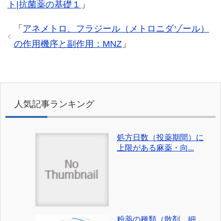
ト|抗菌薬の基礎１
」
「
アネメトロ、フラジール（メトロニダゾール）
の作用機序と副作用：MNZ
」
人気記事ランキング
処方日数（投薬期間）に
上限がある麻薬・向...
粉薬の種類（散剤、細