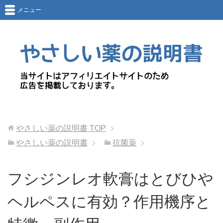
メニュー
やさしい薬の説明書
TOP
やさしい薬の説明書
抗菌薬
フシジンレオ軟膏はとびひや
ヘルペスに有効？作用機序と