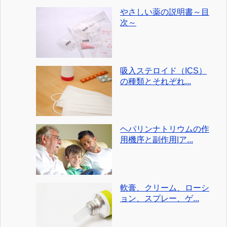
やさしい薬の説明書～目
次～
吸入ステロイド（ICS）
の種類とそれぞれ...
ヘパリンナトリウムの作
用機序と副作用|ア...
軟膏、クリーム、ローシ
ョン、スプレー、ゲ...