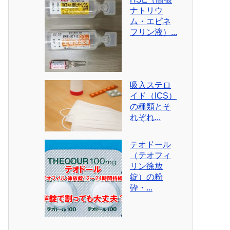
ナトリウ
ム・エピネ
フリン液）...
吸入ステロ
イド（ICS）
の種類とそ
れぞれ...
テオドール
（テオフィ
リン徐放
錠）の粉
砕・...