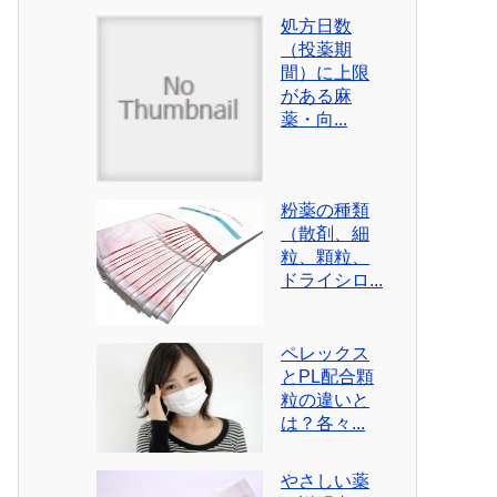
処方日数
（投薬期
間）に上限
がある麻
薬・向...
粉薬の種類
（散剤、細
粒、顆粒、
ドライシロ...
ペレックス
とPL配合顆
粒の違いと
は？各々...
やさしい薬