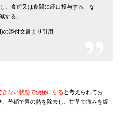
分割し、食前又は食間に経口投与する。な
減する。
用)の添付文書より引用
できない状態で便秘になる
と考えられてお
せ、芒硝で胃の熱を除去し、甘草で痛みを緩
。