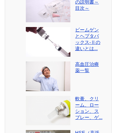
の説明書～
目次～
ビームゲン
とヘプタバ
ックス-Ⅱの
違いとは...
高血圧治療
薬一覧
軟膏、クリ
ーム、ロー
ション、ス
プレー、ゲ...
HSE（高張