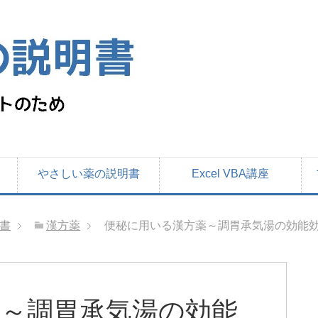
やさしい薬の説明書
Excel VBA講座
書
漢方薬
便秘に用いる漢方薬～調胃承気湯の効能効
～調胃承気湯の効能