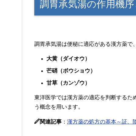
調胃承気湯の作用機序
調胃承気湯は便秘に適応がある漢方薬で
大黄（ダイオウ）
芒硝（ボウショウ）
甘草（カンゾウ）
東洋医学では漢方薬の適応を判断するた
う概念を用います。
関連記事
：
漢方薬の処方の基本～証、