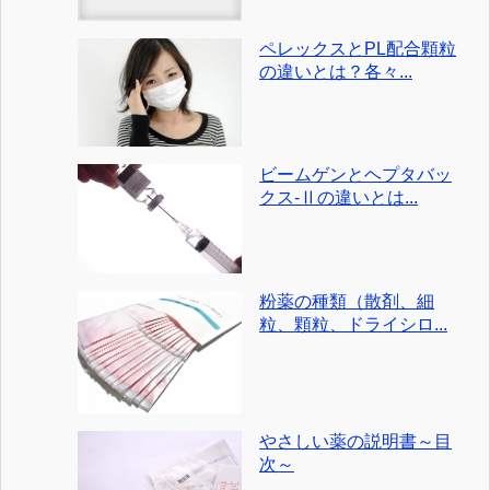
ペレックスとPL配合顆粒
の違いとは？各々...
ビームゲンとヘプタバッ
クス-Ⅱの違いとは...
粉薬の種類（散剤、細
粒、顆粒、ドライシロ...
やさしい薬の説明書～目
次～