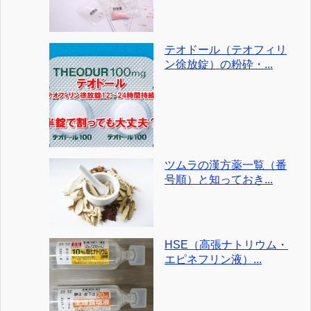
テオドール（テオフィリ
ン徐放錠）の粉砕・...
ツムラの漢方薬一覧（番
号順）と知っておき...
HSE（高張ナトリウム・
エピネフリン液）...