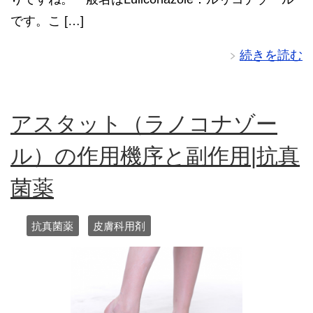
です。こ […]
続きを読む
アスタット（ラノコナゾー
ル）の作用機序と副作用|抗真
菌薬
抗真菌薬
皮膚科用剤