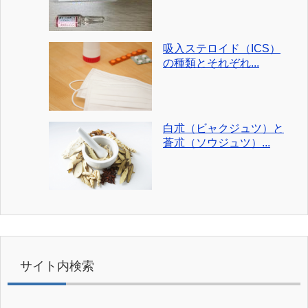
吸入ステロイド（ICS）
の種類とそれぞれ...
白朮（ビャクジュツ）と
蒼朮（ソウジュツ）...
サイト内検索