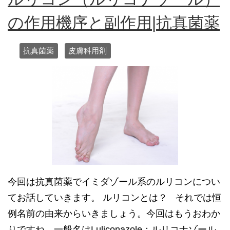
の作用機序と副作用|抗真菌薬
抗真菌薬
皮膚科用剤
今回は抗真菌薬でイミダゾール系のルリコンについ
てお話していきます。 ルリコンとは？ それでは恒
例名前の由来からいきましょう。今回はもうおわか
りですね。一般名はLuliconazole：ルリコナゾール