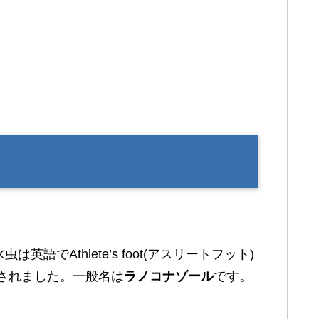
でAthlete’s foot(アスリートフット)
されました。一般名は
ラノコナゾール
です。