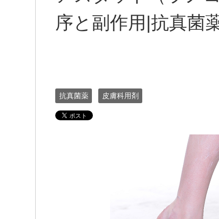
序と副作用|抗真菌
抗真菌薬
皮膚科用剤