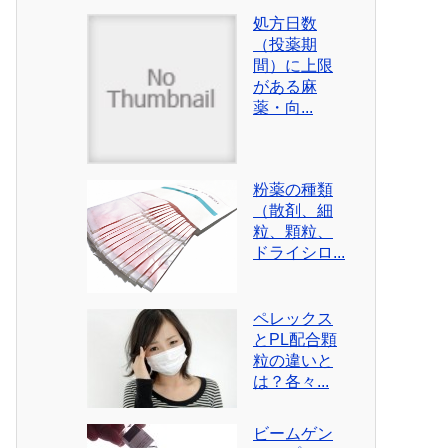
処方日数
（投薬期
間）に上限
がある麻
薬・向...
粉薬の種類
（散剤、細
粒、顆粒、
ドライシロ...
ペレックス
とPL配合顆
粒の違いと
は？各々...
ビームゲン