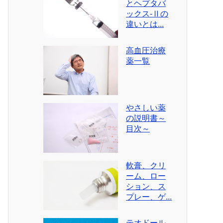
とヘプタバ
ックス-Ⅱの
違いとは...
高血圧治療
薬一覧
やさしい薬
の説明書～
目次～
軟膏、クリ
ーム、ロー
ション、ス
プレー、ゲ...
テオドール