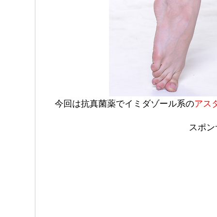
今回は抗真菌薬でイミダゾール系の
アス
スポン