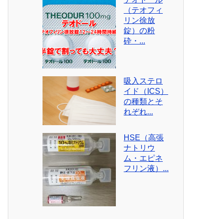
（テオフィ
リン徐放
錠）の粉
砕・...
吸入ステロ
イド（ICS）
の種類とそ
れぞれ...
HSE（高張
ナトリウ
ム・エピネ
フリン液）...