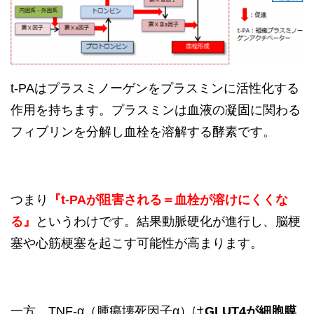
t-PAはプラスミノーゲンをプラスミンに活性化する
作用を持ちます。プラスミンは血液の凝固に関わる
フィブリンを分解し血栓を溶解する酵素です。
つまり
『t-PAが阻害される＝血栓が溶けにくくな
る』
というわけです。結果動脈硬化が進行し、脳梗
塞や心筋梗塞を起こす可能性が高まります。
一方、TNF-α（腫瘍壊死因子α）は
GLUT4が細胞膜