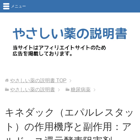
メニュー
やさしい薬の説明書
TOP
やさしい薬の説明書
糖尿病薬
キネダック（エパルレスタッ
ト）の作用機序と副作用：ア