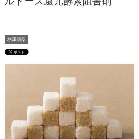
ルドース還元酵素阻害剤
糖尿病薬