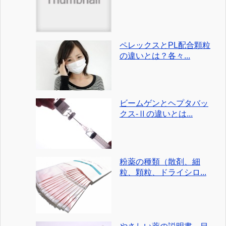
ペレックスとPL配合顆粒
の違いとは？各々...
ビームゲンとヘプタバッ
クス-Ⅱの違いとは...
粉薬の種類（散剤、細
粒、顆粒、ドライシロ...