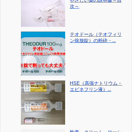
やさしい薬の説明書～目
次～
テオドール（テオフィリ
ン徐放錠）の粉砕・...
HSE（高張ナトリウム・
エピネフリン液）...