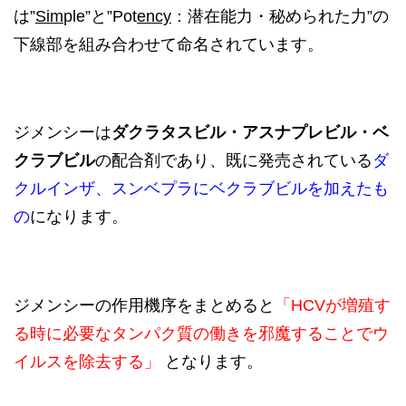
は”
Sim
ple”と”Pot
ency
：潜在能力・秘められた力”の
下線部を組み合わせて命名されています。
ジメンシーは
ダクラタスビル・アスナプレビル・ベ
クラブビル
の配合剤であり、既に発売されている
ダ
クルインザ、スンベプラにベクラブビルを加えたも
の
になります。
ジメンシーの作用機序をまとめると
「HCVが増殖す
る時に必
要なタンパク質の働きを
邪魔することでウ
イルスを除去する」
となります。