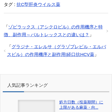
タグ :
抗C型肝炎ウイルス薬
「
ゾビラックス（アシクロビル）の作用機序と特
徴、副作用～バルトレックスとの違いは？
」
「
グラジナ・エレルサ（グラゾプレビル・エルバ
スビル）の作用機序と副作用|経口抗HCV薬
」
人気記事ランキング
処方日数（投薬期間）に
上限がある麻薬・向...