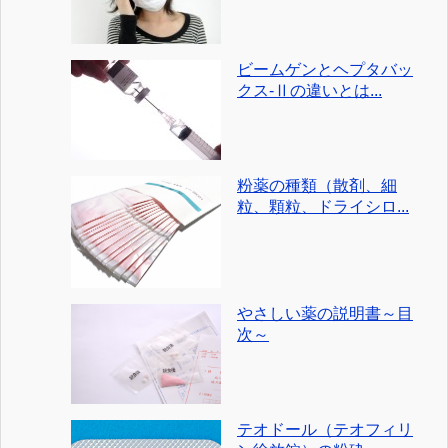
ビームゲンとヘプタバッ
クス-Ⅱの違いとは...
粉薬の種類（散剤、細
粒、顆粒、ドライシロ...
やさしい薬の説明書～目
次～
テオドール（テオフィリ