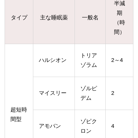
半減
期
タイプ
主な睡眠薬
一般名
（時
間）
トリア
ハルシオン
2～4
ゾラム
ゾルピ
マイスリー
2
デム
超短時
間型
ゾピク
アモバン
4
ロン