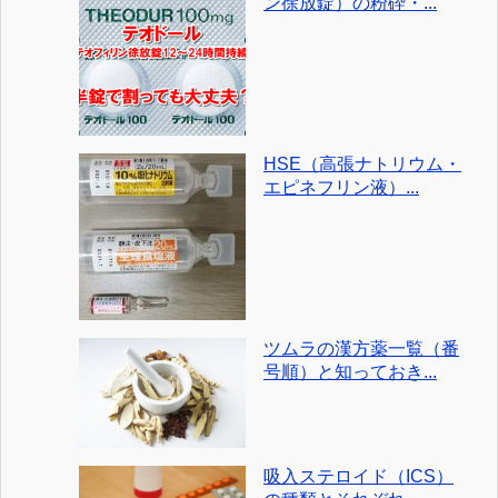
ン徐放錠）の粉砕・...
HSE（高張ナトリウム・
エピネフリン液）...
ツムラの漢方薬一覧（番
号順）と知っておき...
吸入ステロイド（ICS）