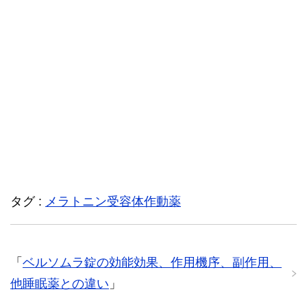
タグ :
メラトニン受容体作動薬
「
ベルソムラ錠の効能効果、作用機序、副作用、
他睡眠薬との違い
」