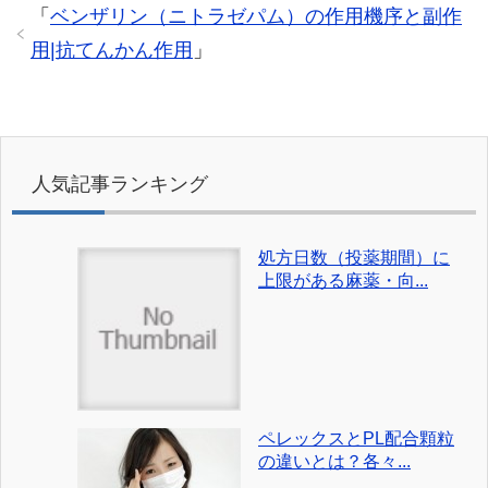
「
ベンザリン（ニトラゼパム）の作用機序と副作
用|抗てんかん作用
」
人気記事ランキング
処方日数（投薬期間）に
上限がある麻薬・向...
ペレックスとPL配合顆粒
の違いとは？各々...