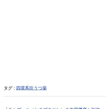
タグ :
四環系抗うつ薬