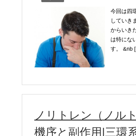
今回は四
していき
からいき
は特にな
す。 &nb 
ノリトレン（ノル
機序と副作用|三環