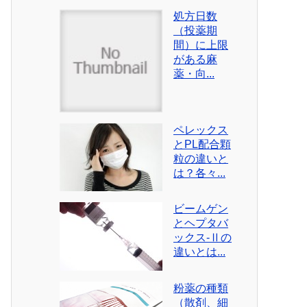
処方日数
（投薬期
間）に上限
がある麻
薬・向...
ペレックス
とPL配合顆
粒の違いと
は？各々...
ビームゲン
とヘプタバ
ックス-Ⅱの
違いとは...
粉薬の種類
（散剤、細