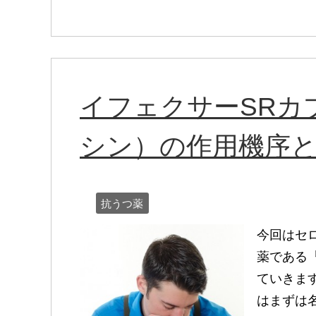
イフェクサーSRカ
シン）の作用機序
抗うつ薬
今回はセ
薬である
ていきま
はまずは名