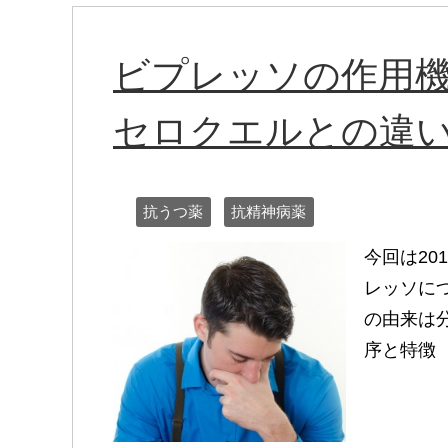
ビプレッソの作用
セロクエルとの違
抗うつ薬
抗精神病薬
今回は20
レッソに
の由来は
序と特徴 