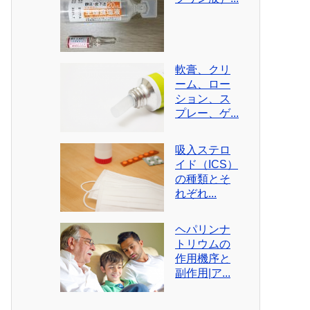
軟膏、クリ
ーム、ロー
ション、ス
プレー、ゲ...
吸入ステロ
イド（ICS）
の種類とそ
れぞれ...
ヘパリンナ
トリウムの
作用機序と
副作用|ア...