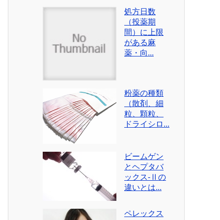
処方日数
（投薬期
間）に上限
がある麻
薬・向...
粉薬の種類
（散剤、細
粒、顆粒、
ドライシロ...
ビームゲン
とヘプタバ
ックス-Ⅱの
違いとは...
ペレックス