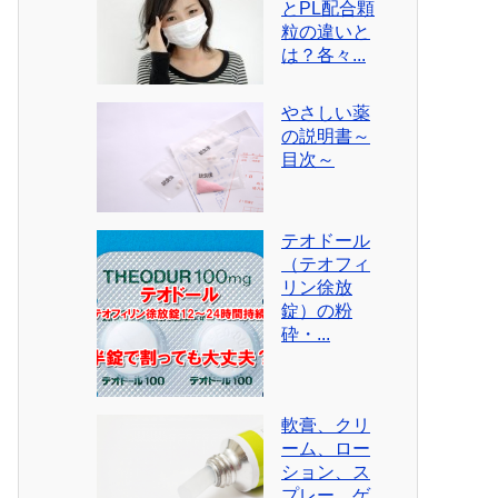
とPL配合顆
粒の違いと
は？各々...
やさしい薬
の説明書～
目次～
テオドール
（テオフィ
リン徐放
錠）の粉
砕・...
軟膏、クリ
ーム、ロー
ション、ス
プレー、ゲ...