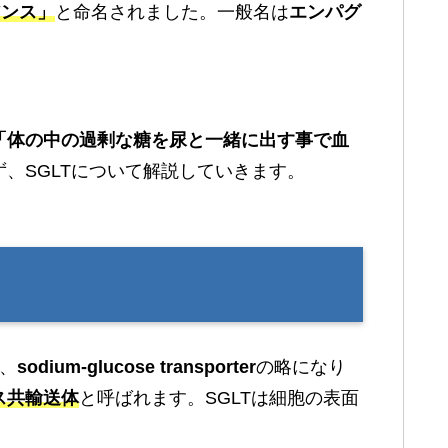
アンス」
と命名されました。一般名は
エンパグ
「体の中の過剰な糖を尿と一緒に出す事で血
、SGLTについて解説していきます。
が、
sodium-glucose transporter
の略になり
ス共輸送体
と呼ばれます。SGLTは細胞の表面