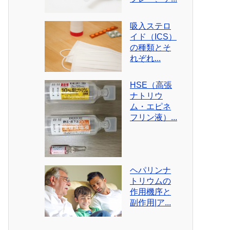
吸入ステロ
イド（ICS）
の種類とそ
れぞれ...
HSE（高張
ナトリウ
ム・エピネ
フリン液）...
ヘパリンナ
トリウムの
作用機序と
副作用|ア...