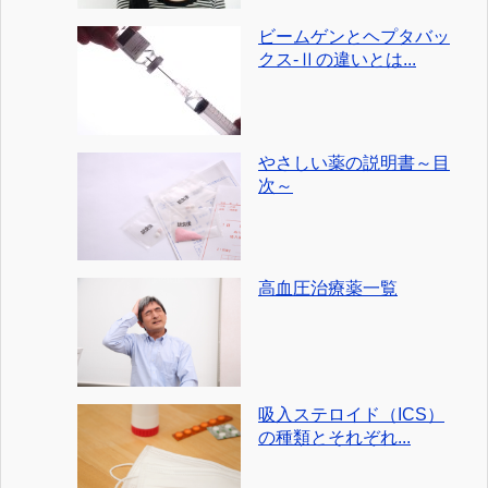
ビームゲンとヘプタバッ
クス-Ⅱの違いとは...
やさしい薬の説明書～目
次～
高血圧治療薬一覧
吸入ステロイド（ICS）
の種類とそれぞれ...