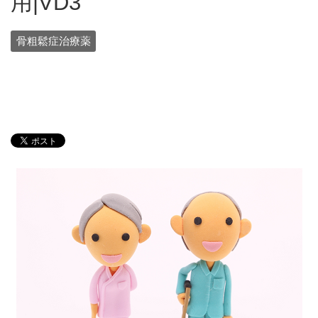
用|VD3
骨粗鬆症治療薬