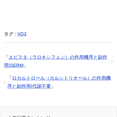
タグ :
VD3
「
エビスタ（ラロキシフェン）の作用機序と副作
用|SERM
」
「
ロカルトロール（カルシトリオール）の作用機
序と副作用|代謝不要
」