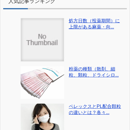
人気記事ランキング
処方日数（投薬期間）に
上限がある麻薬・向...
粉薬の種類（散剤、細
粒、顆粒、ドライシロ...
ペレックスとPL配合顆粒
の違いとは？各々...