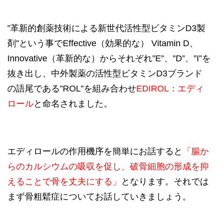
”革新的創薬技術による新世代活性型ビタミンD3製
剤”という事でEffective（効果的な） Vitamin D、
Innovative（革新的な）からそれぞれ”E”、”D”、”I”を
抜き出し、中外製薬の活性型ビタミンD3ブランド
の語尾である”ROL”を組み合わせ
EDIROL：エディ
ロール
と命名されました。
エディロールの作用機序を簡単にお話すると
「腸か
らのカルシウムの吸収を促し、破骨細胞の形成を
抑
えることで
骨を丈夫にする」
となります。それでは
まず骨粗鬆症についてお話していきましょう。