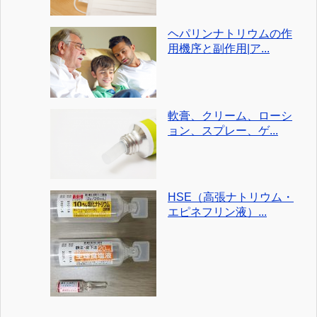
ヘパリンナトリウムの作
用機序と副作用|ア...
軟膏、クリーム、ローシ
ョン、スプレー、ゲ...
HSE（高張ナトリウム・
エピネフリン液）...