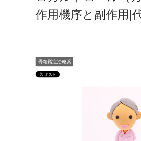
作用機序と副作用|
骨粗鬆症治療薬