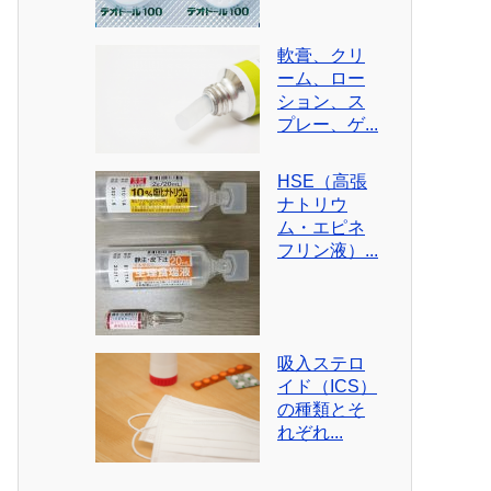
軟膏、クリ
ーム、ロー
ション、ス
プレー、ゲ...
HSE（高張
ナトリウ
ム・エピネ
フリン液）...
吸入ステロ
イド（ICS）
の種類とそ
れぞれ...