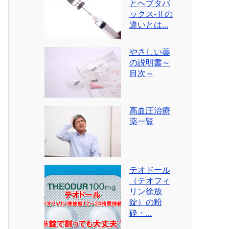
とヘプタバ
ックス-Ⅱの
違いとは...
やさしい薬
の説明書～
目次～
高血圧治療
薬一覧
テオドール
（テオフィ
リン徐放
錠）の粉
砕・...