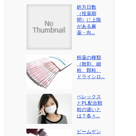
処方日数
（投薬期
間）に上限
がある麻
薬・向...
粉薬の種類
（散剤、細
粒、顆粒、
ドライシロ...
ペレックス
とPL配合顆
粒の違いと
は？各々...
ビームゲン