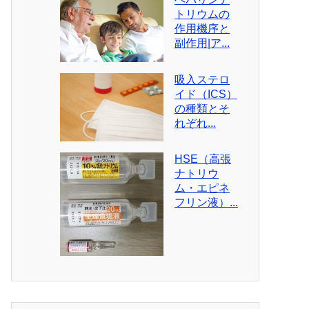
トリウムの
作用機序と
副作用|ア...
吸入ステロ
イド（ICS）
の種類とそ
れぞれ...
HSE（高張
ナトリウ
ム・エピネ
フリン液）...