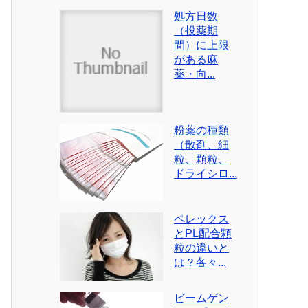
処方日数
（投薬期
間）に上限
がある麻
薬・向...
粉薬の種類
（散剤、細
粒、顆粒、
ドライシロ...
ペレックス
とPL配合顆
粒の違いと
は？各々...
ビームゲン