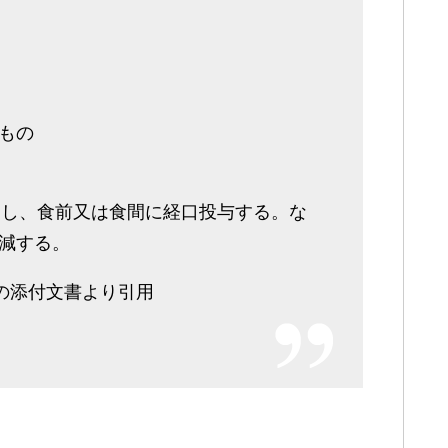
もの
に分割し、食前又は食間に経口投与する。な
減する。
)の添付文書より引用