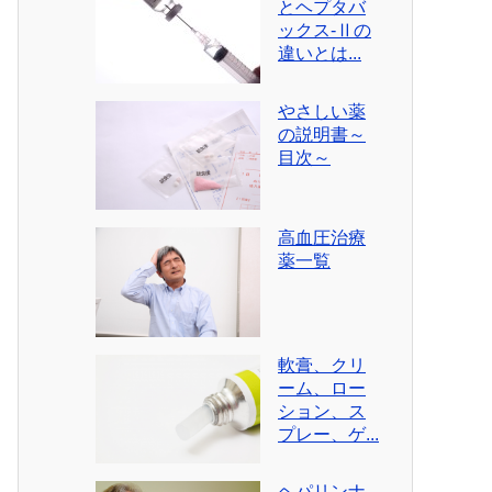
とヘプタバ
ックス-Ⅱの
違いとは...
やさしい薬
の説明書～
目次～
高血圧治療
薬一覧
軟膏、クリ
ーム、ロー
ション、ス
プレー、ゲ...
ヘパリンナ