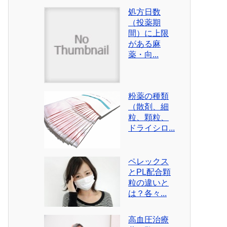
処方日数
（投薬期
間）に上限
がある麻
薬・向...
粉薬の種類
（散剤、細
粒、顆粒、
ドライシロ...
ペレックス
とPL配合顆
粒の違いと
は？各々...
高血圧治療