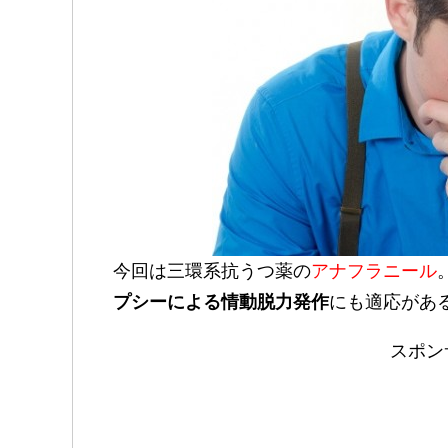
今回は三環系抗うつ薬の
アナフラニール
プシーによる情動脱力発作
にも適応があ
スポン