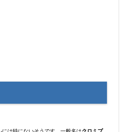
？
ルには特にないそうです。一般名は
クロミプ