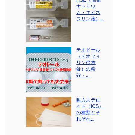
ナトリウ
ム・エピネ
フリン液）...
テオドール
（テオフィ
リン徐放
錠）の粉
砕・...
吸入ステロ
イド（ICS）
の種類とそ
れぞれ...