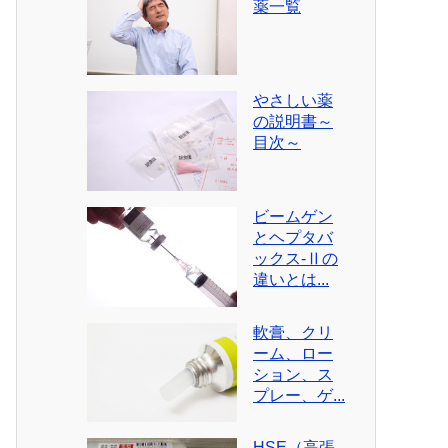
薬一覧
やさしい薬
の説明書～
目次～
ビームゲン
とヘプタバ
ックス-Ⅱの
違いとは...
軟膏、クリ
ーム、ロー
ション、ス
プレー、ゲ...
HSE（高張