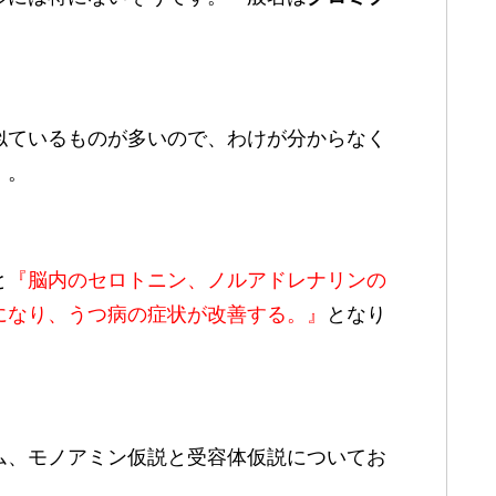
似ているものが多いので、わけが分からなく
）。
と
『脳内のセロトニン、ノル
アドレナリンの
になり、うつ病の症
状が
改善する。』
となり
ム、モノアミン仮説と受容体仮説についてお