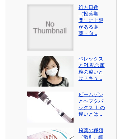
処方日数
（投薬期
間）に上限
がある麻
薬・向...
ペレックス
とPL配合顆
粒の違いと
は？各々...
ビームゲン
とヘプタバ
ックス-Ⅱの
違いとは...
粉薬の種類
（散剤、細