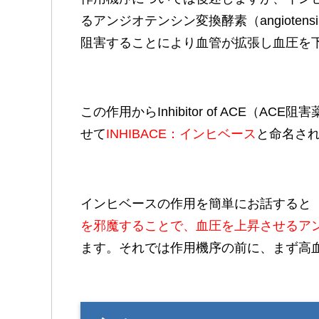
るアンジオテンシン変換酵素
（
angio
ten
阻害することにより血管が拡張し血圧を
この作用からInhibitor of ACE（AC
せて
INHIBACE：インヒベース
と命名さ
インヒベースの作用を簡単にお話すると
を邪魔する
ことで、血圧を上昇させるア
ます。それでは作用機序の前に、まず高