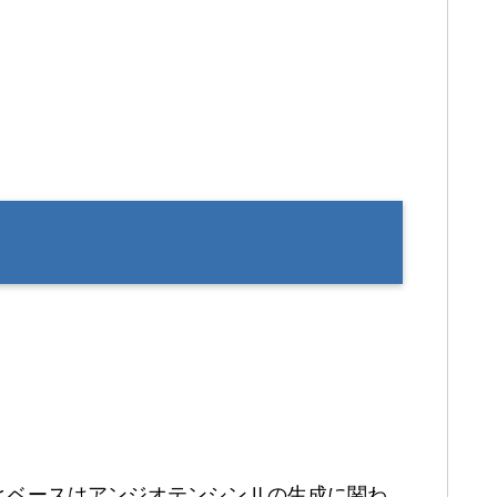
ヒベース
は
アンジオテンシンⅡの生成に関わ