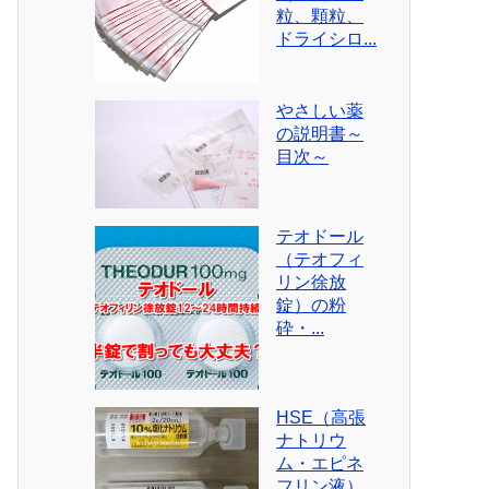
粒、顆粒、
ドライシロ...
やさしい薬
の説明書～
目次～
テオドール
（テオフィ
リン徐放
錠）の粉
砕・...
HSE（高張
ナトリウ
ム・エピネ
フリン液）...