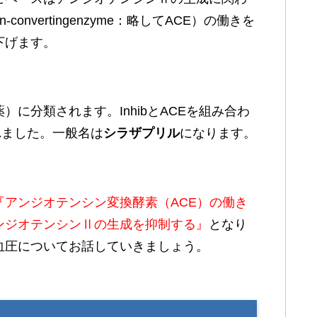
sin-convertingenzyme：略してACE）の働きを
下げます。
E阻害薬）に分類されます。InhibとACEを組み合わ
れました。一般名は
シラ
ザプリル
になります。
『アンジオテンシン変換酵素（ACE）
の
働
き
ンジオテンシンⅡの生成を
抑
制す
る』
となり
血圧についてお話していきましょう。