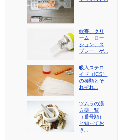
軟膏、クリ
ーム、ロー
ション、ス
プレー、ゲ...
吸入ステロ
イド（ICS）
の種類とそ
れぞれ...
ツムラの漢
方薬一覧
（番号順）
と知ってお
き...