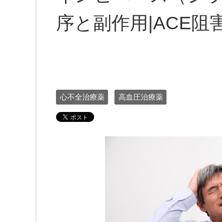
序と副作用|ACE阻
心不全治療薬
高血圧治療薬