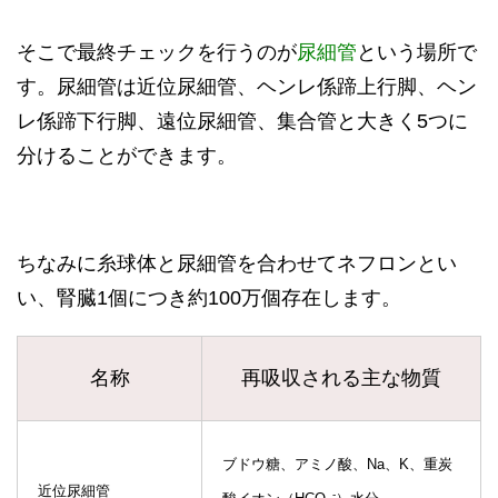
そこで最終チェックを行うのが
尿細管
という場所で
す。尿細管は近位尿細管、ヘンレ係蹄上行脚、ヘン
レ係蹄下行脚、遠位尿細管、集合管と大きく5つに
分けることができます。
ちなみに糸球体と尿細管を合わせてネフロンとい
い、腎臓1個につき約100万個存在します。
名称
再吸収される主な物質
ブドウ糖、アミノ酸、Na、K、重炭
近位尿細管
-