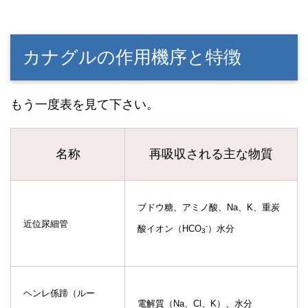
カナグルの作用機序と特徴
もう一度表を見て下さい。
名称
再吸収される主な物質
ブドウ糖、アミノ酸、Na、K、重炭
近位尿細管
-
酸イオン（HCO
）水分
3
ヘンレ係蹄（ルー
電解質（Na、Cl、K）、水分