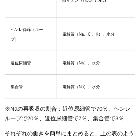
酸イオン（HCO
）水分
3
ヘンレ係蹄（ルー
電解質（Na、Cl、K）、水分
プ）
遠位尿細管
電解質（Na）、水分
集合管
電解質（Na）、水分
※Naの再吸収の割合：近位尿細管で70％、ヘンレ
ループで20％、遠位尿細管で7％、集合管で3％
それぞれの働きを簡単にまとめると、上の表のよう