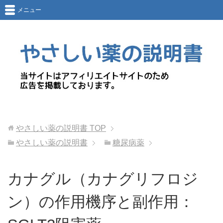
メニュー
やさしい薬の説明書
TOP
やさしい薬の説明書
糖尿病薬
カナグル（カナグリフロジ
ン）の作用機序と副作用：