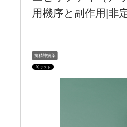
用機序と副作用|非
抗精神病薬