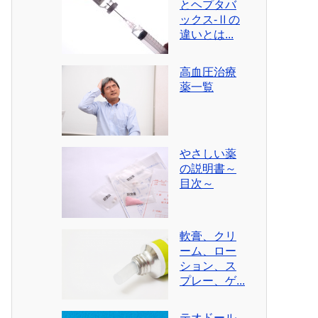
とヘプタバ
ックス-Ⅱの
違いとは...
高血圧治療
薬一覧
やさしい薬
の説明書～
目次～
軟膏、クリ
ーム、ロー
ション、ス
プレー、ゲ...
テオドール