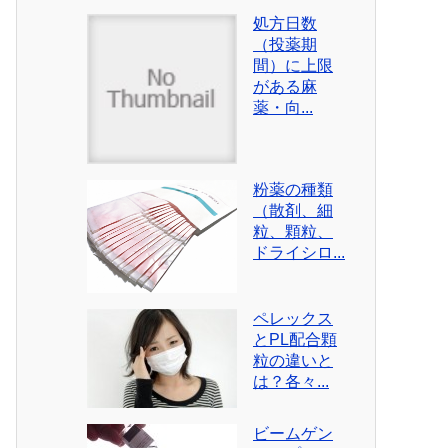
処方日数
（投薬期
間）に上限
がある麻
薬・向...
粉薬の種類
（散剤、細
粒、顆粒、
ドライシロ...
ペレックス
とPL配合顆
粒の違いと
は？各々...
ビームゲン