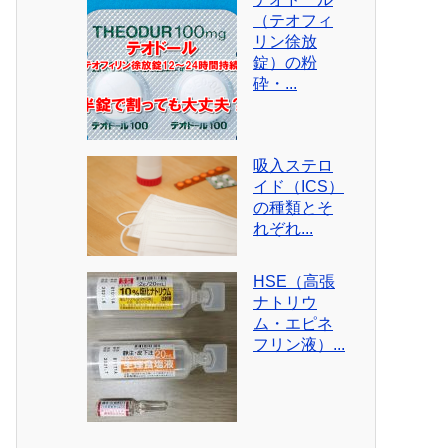
（テオフィ
リン徐放
錠）の粉
砕・...
吸入ステロ
イド（ICS）
の種類とそ
れぞれ...
HSE（高張
ナトリウ
ム・エピネ
フリン液）...