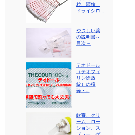
粒、顆粒、
ドライシロ...
やさしい薬
の説明書～
目次～
テオドール
（テオフィ
リン徐放
錠）の粉
砕・...
軟膏、クリ
ーム、ロー
ション、ス
プレー、ゲ...