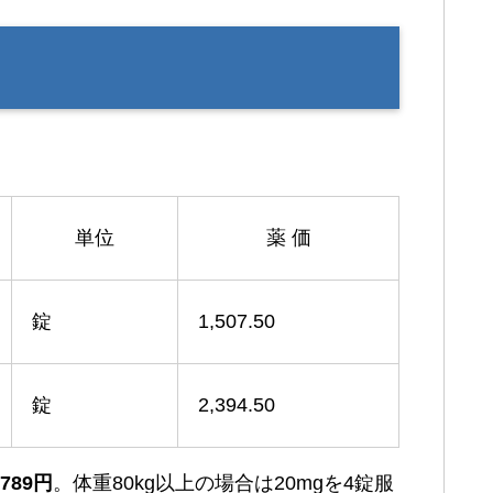
単位
薬 価
錠
1,507.50
錠
2,394.50
4789円
。体重80kg以上の場合は20mgを4錠服