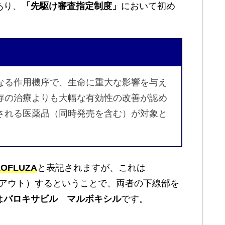
あり、
「先駆け審査指定制度」
において初め
なる作用機序で、生命に重大な影響を与え
存の治療よりも大幅な有効性の改善が認め
される医薬品（同時発売を含む）が対象と
XOFLUZA
と表記されますが、これは
アウト）するということで、両者の下線部を
は
バロキサビル マルボキシル
です。