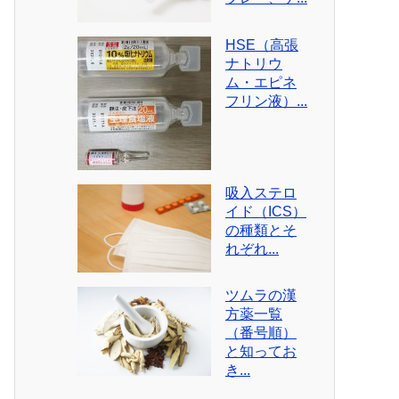
HSE（高張
ナトリウ
ム・エピネ
フリン液）...
吸入ステロ
イド（ICS）
の種類とそ
れぞれ...
ツムラの漢
方薬一覧
（番号順）
と知ってお
き...