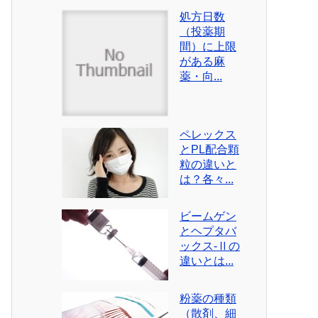
処方日数
（投薬期
間）に上限
がある麻
薬・向...
ペレックス
とPL配合顆
粒の違いと
は？各々...
ビームゲン
とヘプタバ
ックス-Ⅱの
違いとは...
粉薬の種類
（散剤、細