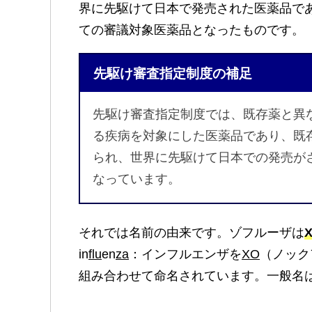
界に先駆けて日本で発売された医薬品で
ての審議対象医薬品となったものです。
先駆け審査指定制度の
補足
先駆け審査指定制度では、既存薬と異
る疾病を対象にした医薬品であり、既
られ、世界に先駆けて日本での発売が
なっています。
それでは名前の由来です。ゾフルーザは
in
flu
en
za
：インフルエンザを
XO
（ノック
組み合わせて命名されています。一般名