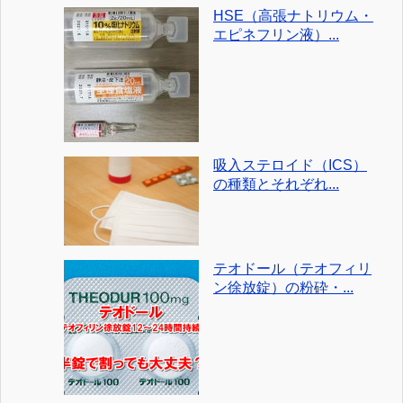
HSE（高張ナトリウム・
エピネフリン液）...
吸入ステロイド（ICS）
の種類とそれぞれ...
テオドール（テオフィリ
ン徐放錠）の粉砕・...