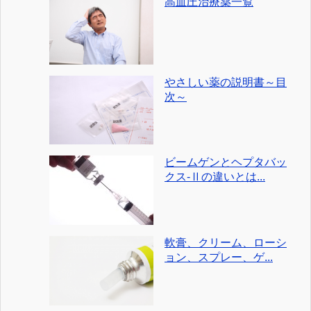
高血圧治療薬一覧
やさしい薬の説明書～目
次～
ビームゲンとヘプタバッ
クス-Ⅱの違いとは...
軟膏、クリーム、ローシ
ョン、スプレー、ゲ...