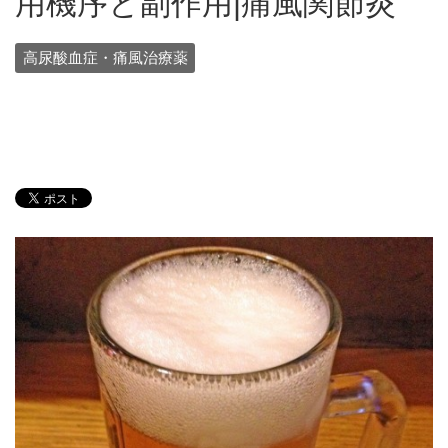
用機序と副作用|痛風関節炎
高尿酸血症・痛風治療薬