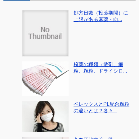
処方日数（投薬期間）に
上限がある麻薬・向...
粉薬の種類（散剤、細
粒、顆粒、ドライシロ...
ペレックスとPL配合顆粒
の違いとは？各々...