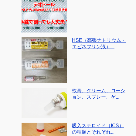
HSE（高張ナトリウム・
エピネフリン液）...
軟膏、クリーム、ローシ
ョン、スプレー、ゲ...
吸入ステロイド（ICS）
の種類とそれぞれ...