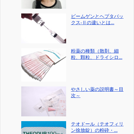
ビームゲンとヘプタバッ
クス-Ⅱの違いとは...
粉薬の種類（散剤、細
粒、顆粒、ドライシロ...
やさしい薬の説明書～目
次～
テオドール（テオフィリ
ン徐放錠）の粉砕・...