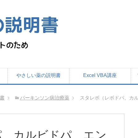
やさしい薬の説明書
Excel VBA講座
書
パーキンソン病治療薬
スタレボ（レボドパ、カ
パ、カルビドパ、エン