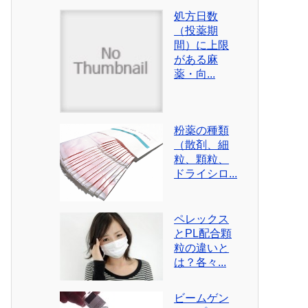
処方日数
（投薬期
間）に上限
がある麻
薬・向...
粉薬の種類
（散剤、細
粒、顆粒、
ドライシロ...
ペレックス
とPL配合顆
粒の違いと
は？各々...
ビームゲン