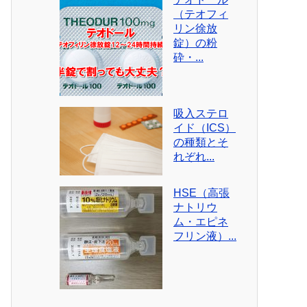
（テオフィ
リン徐放
錠）の粉
砕・...
吸入ステロ
イド（ICS）
の種類とそ
れぞれ...
HSE（高張
ナトリウ
ム・エピネ
フリン液）...