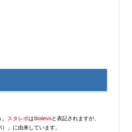
う。
スタレボ
はS
talevo
と表記されますが、
たレボドパ）」に由来しています。