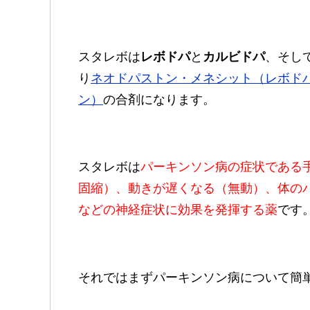
スタレボは
レボドパ
と
カルビドパ
、そし
り
ネオドパストン・メネシット（レボド
ン）
の合剤になります。
スタレボは
パーキンソン病の症状である
固縮）、動きが遅くなる（無動）、体の
などの神経症状に効果を発揮する薬
です
それではまずパーキンソン病について簡