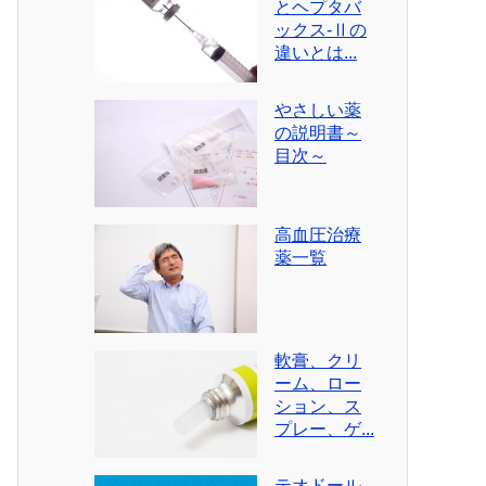
とヘプタバ
ックス-Ⅱの
違いとは...
やさしい薬
の説明書～
目次～
高血圧治療
薬一覧
軟膏、クリ
ーム、ロー
ション、ス
プレー、ゲ...
テオドール