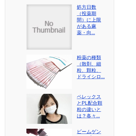
処方日数
（投薬期
間）に上限
がある麻
薬・向...
粉薬の種類
（散剤、細
粒、顆粒、
ドライシロ...
ペレックス
とPL配合顆
粒の違いと
は？各々...
ビームゲン