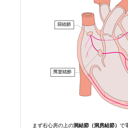
まず右心房の上の
洞結節（洞房結節）
で