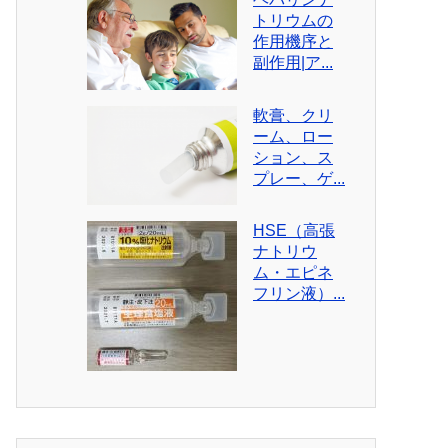
トリウムの
作用機序と
副作用|ア...
軟膏、クリ
ーム、ロー
ション、ス
プレー、ゲ...
HSE（高張
ナトリウ
ム・エピネ
フリン液）...