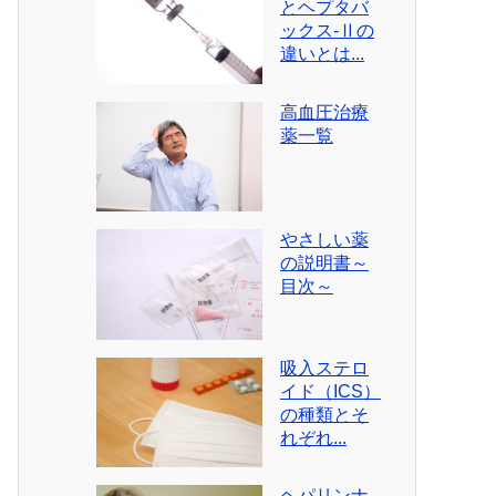
とヘプタバ
ックス-Ⅱの
違いとは...
高血圧治療
薬一覧
やさしい薬
の説明書～
目次～
吸入ステロ
イド（ICS）
の種類とそ
れぞれ...
ヘパリンナ