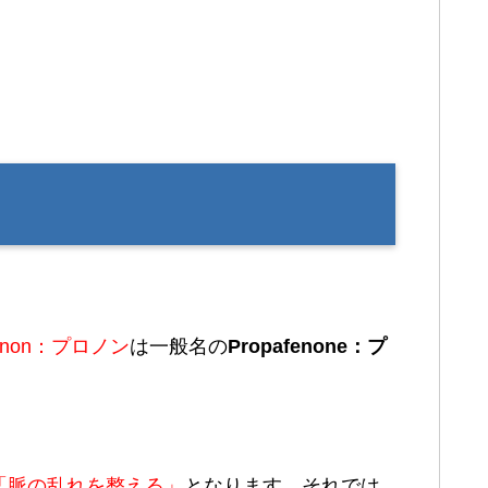
onon：プロノン
は一般名の
Propafenone：プ
「脈の乱れを整える」
となります。それでは