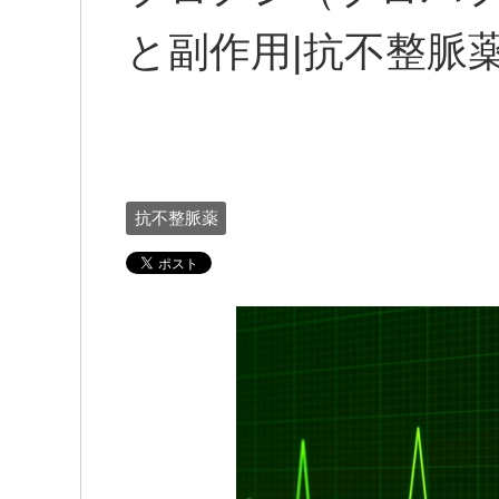
と副作用|抗不整脈
抗不整脈薬