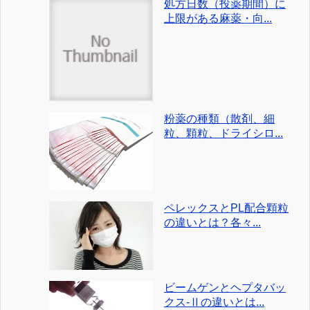
処方日数（投薬期間）に
上限がある麻薬・向...
粉薬の種類（散剤、細
粒、顆粒、ドライシロ...
ペレックスとPL配合顆粒
の違いとは？各々...
ビームゲンとヘプタバッ
クス-Ⅱの違いとは...