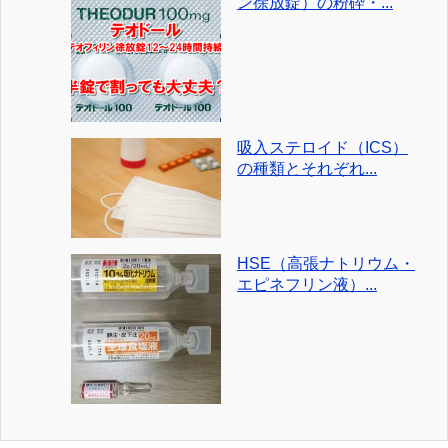
ン徐放錠）の粉砕・...
吸入ステロイド（ICS）
の種類とそれぞれ...
HSE（高張ナトリウム・
エピネフリン液）...