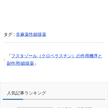
タグ :
非麻薬性鎮咳薬
「
フスタゾール（クロペラスチン）の作用機序と
副作用|鎮咳薬
」
人気記事ランキング