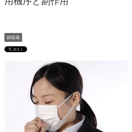
用機序と副作用
鎮咳薬