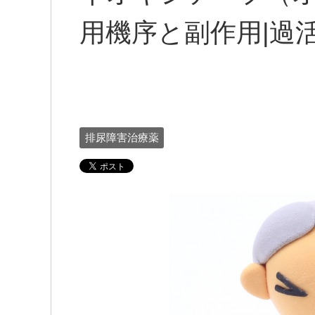
用機序と副作用|過
排尿障害治療薬