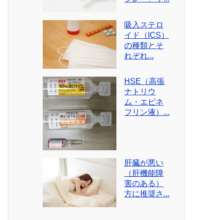
吸入ステロ
イド（ICS）
の種類とそ
れぞれ...
HSE（高張
ナトリウ
ム・エピネ
フリン液）...
肝臓が悪い
（肝機能障
害のある）
方に推奨さ...