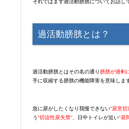
それではまず過活動膀胱についてお話し
過活動膀胱とは？
過活動膀胱とはその名の通り
膀胱が過剰
手に収縮する膀胱の機能障害を意味しま
急に尿がしたくなり我慢できない
”尿意切
う
”切迫性尿失禁”
、日中トイレが近い
”昼