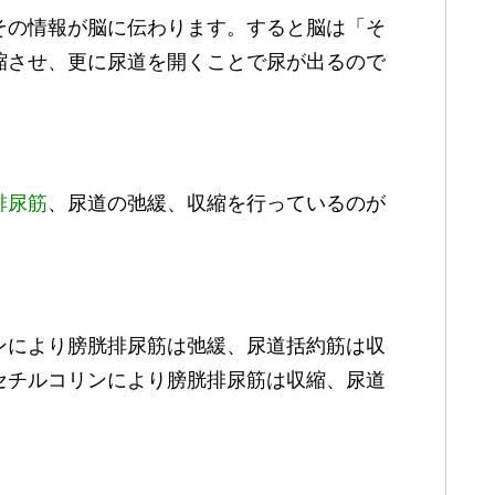
その情報が脳に伝わります。すると脳は「そ
縮させ、更に尿道を開くことで尿が出るので
排尿筋
、尿道の弛緩、収縮を行っているのが
ンにより膀胱排尿筋は弛緩、尿道括約筋は収
セチルコリンにより膀胱排尿筋は収縮、尿道