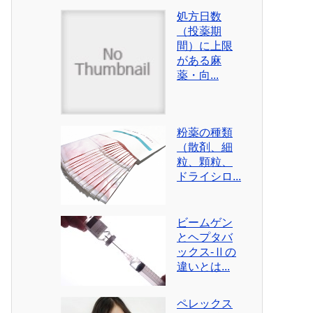
処方日数
（投薬期
間）に上限
がある麻
薬・向...
粉薬の種類
（散剤、細
粒、顆粒、
ドライシロ...
ビームゲン
とヘプタバ
ックス-Ⅱの
違いとは...
ペレックス