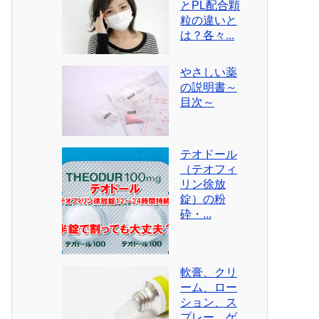
とPL配合顆
粒の違いと
は？各々...
やさしい薬
の説明書～
目次～
テオドール
（テオフィ
リン徐放
錠）の粉
砕・...
軟膏、クリ
ーム、ロー
ション、ス
プレー、ゲ...