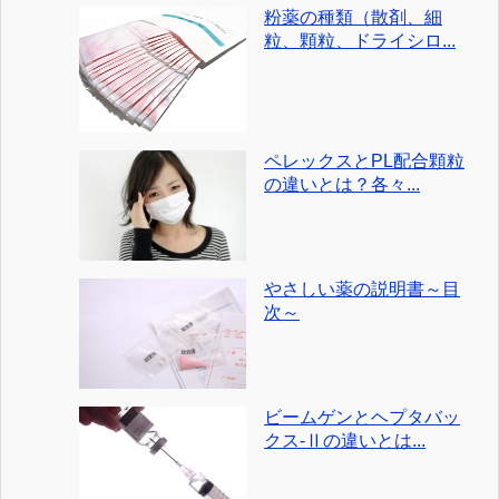
粉薬の種類（散剤、細
粒、顆粒、ドライシロ...
ペレックスとPL配合顆粒
の違いとは？各々...
やさしい薬の説明書～目
次～
ビームゲンとヘプタバッ
クス-Ⅱの違いとは...