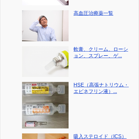
高血圧治療薬一覧
軟膏、クリーム、ローシ
ョン、スプレー、ゲ...
HSE（高張ナトリウム・
エピネフリン液）...
吸入ステロイド（ICS）