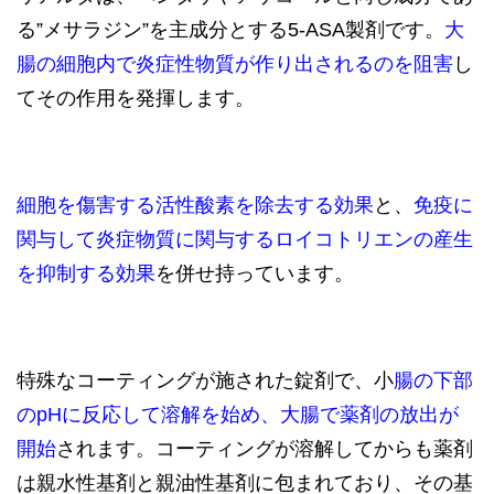
る”メサラジン”を主成分とする5-ASA製剤です。
大
腸の細胞内で炎症性物質が作り出されるのを阻害
し
てその作用を発揮します。
細胞を傷害する活性酸素を除去する効果
と、
免疫に
関与して炎症物質に関与するロイコトリエンの産生
を抑制する効果
を併せ持っています。
特殊なコーティングが施された錠剤で、小
腸の下部
のpHに反応して溶解を始め、大腸で薬剤の放出が
開始
されます。コーティングが溶解してからも薬剤
は親水性基剤と親油性基剤に包まれており、その基