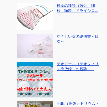
粉薬の種類（散剤、細
粒、顆粒、ドライシロ...
やさしい薬の説明書～目
次～
テオドール（テオフィリ
ン徐放錠）の粉砕・...
HSE（高張ナトリウム・