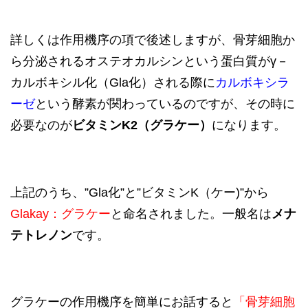
詳しくは作用機序の項で後述しますが、骨芽細胞か
ら分泌されるオステオカルシンという蛋白質がγ－
カルボキシル化（Gla化）される際に
カルボキシラ
ーゼ
という酵素が関わっているのですが、その時に
必要なのが
ビタミンK2（グラケー）
になります。
上記のうち、”Gla化”と”ビタミンK（ケー)”から
Glakay：グラケー
と命名されました。一般名は
メナ
テトレノン
です。
グラケーの作用機序を簡単にお話すると
「骨芽細胞