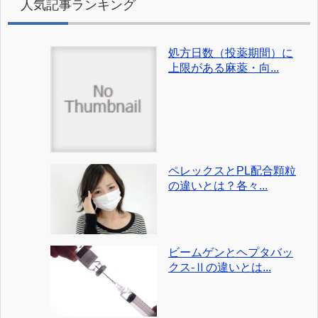
人気記事ランキング
処方日数（投薬期間）に
上限がある麻薬・向...
ペレックスとPL配合顆粒
の違いとは？各々...
ビームゲンとヘプタバッ
クス-Ⅱの違いとは...