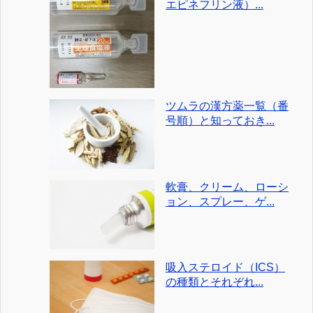
エピネフリン液）...
ツムラの漢方薬一覧（番
号順）と知っておき...
軟膏、クリーム、ローシ
ョン、スプレー、ゲ...
吸入ステロイド（ICS）
の種類とそれぞれ...