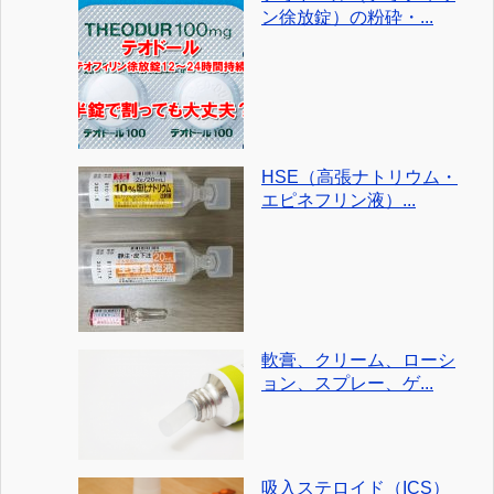
ン徐放錠）の粉砕・...
HSE（高張ナトリウム・
エピネフリン液）...
軟膏、クリーム、ローシ
ョン、スプレー、ゲ...
吸入ステロイド（ICS）