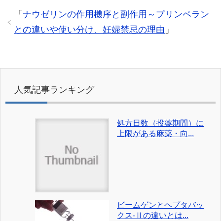
「
ナウゼリンの作用機序と副作用～プリンペラン
との違いや使い分け、妊婦禁忌の理由
」
人気記事ランキング
処方日数（投薬期間）に
上限がある麻薬・向...
ビームゲンとヘプタバッ
クス-Ⅱの違いとは...