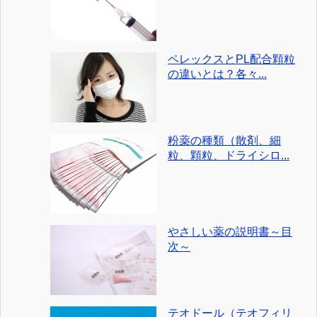
ペレックスとPL配合顆粒
の違いとは？各々...
粉薬の種類（散剤、細
粒、顆粒、ドライシロ...
やさしい薬の説明書～目
次～
テオドール（テオフィリ