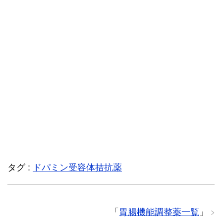
タグ :
ドパミン受容体拮抗薬
「
胃腸機能調整薬一覧
」