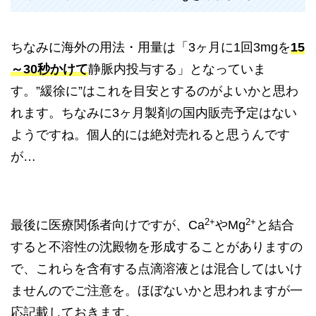
ちなみに海外の用法・用量は「3ヶ月に1回3mgを
15
～30秒かけて
静脈内投与する」となっていま
す。”緩徐に”はこれを目安とするのがよいかと思わ
れます。ちなみに3ヶ月製剤の国内販売予定はない
ようですね。個人的には絶対売れると思うんです
が…
2+
2+
最後に医療関係者向けですが、Ca
やMg
と結合
すると不溶性の沈殿物を形成することがありますの
で、これらを含有する点滴溶液とは混合してはいけ
ませんのでご注意を。ほぼないかと思われますが一
応記載しておきます。