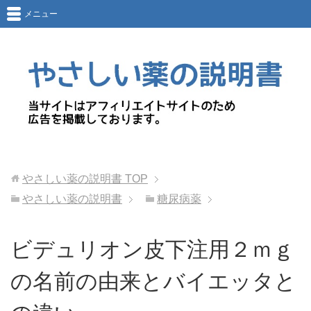
メニュー
やさしい薬の説明書
TOP
やさしい薬の説明書
糖尿病薬
ビデュリオン皮下注用２ｍｇ
の名前の由来とバイエッタと