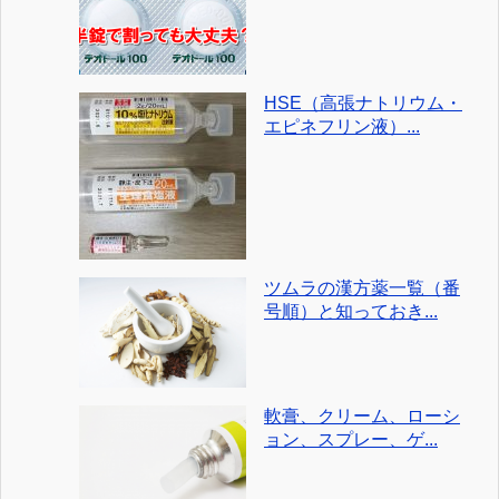
HSE（高張ナトリウム・
エピネフリン液）...
ツムラの漢方薬一覧（番
号順）と知っておき...
軟膏、クリーム、ローシ
ョン、スプレー、ゲ...