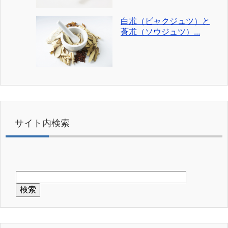
白朮（ビャクジュツ）と
蒼朮（ソウジュツ）...
サイト内検索