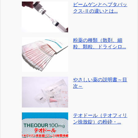
ビームゲンとヘプタバッ
クス-Ⅱの違いとは...
粉薬の種類（散剤、細
粒、顆粒、ドライシロ...
やさしい薬の説明書～目
次～
テオドール（テオフィリ
ン徐放錠）の粉砕・...