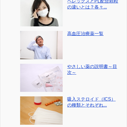
ペレックスとPL配合顆粒
の違いとは？各々...
高血圧治療薬一覧
やさしい薬の説明書～目
次～
吸入ステロイド（ICS）
の種類とそれぞれ...