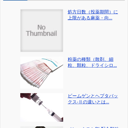
処方日数（投薬期間）に
上限がある麻薬・向...
粉薬の種類（散剤、細
粒、顆粒、ドライシロ...
ビームゲンとヘプタバッ
クス-Ⅱの違いとは...