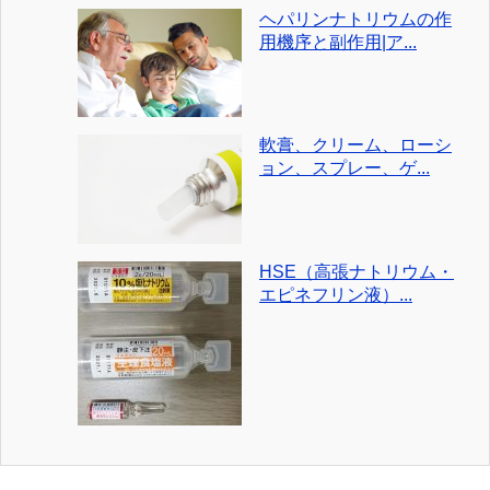
ヘパリンナトリウムの作
用機序と副作用|ア...
軟膏、クリーム、ローシ
ョン、スプレー、ゲ...
HSE（高張ナトリウム・
エピネフリン液）...