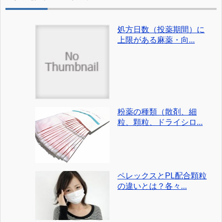
処方日数（投薬期間）に
上限がある麻薬・向...
粉薬の種類（散剤、細
粒、顆粒、ドライシロ...
ペレックスとPL配合顆粒
の違いとは？各々...