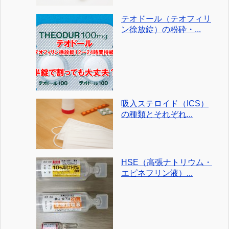
テオドール（テオフィリ
ン徐放錠）の粉砕・...
吸入ステロイド（ICS）
の種類とそれぞれ...
HSE（高張ナトリウム・
エピネフリン液）...