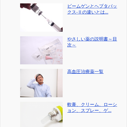
ビームゲンとヘプタバッ
クス-Ⅱの違いとは...
やさしい薬の説明書～目
次～
高血圧治療薬一覧
軟膏、クリーム、ローシ
ョン、スプレー、ゲ...