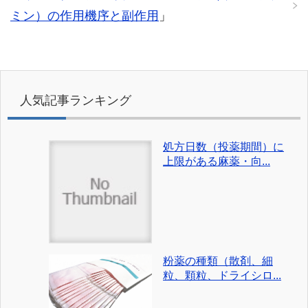
ミン）の作用機序と副作用
」
人気記事ランキング
処方日数（投薬期間）に
上限がある麻薬・向...
粉薬の種類（散剤、細
粒、顆粒、ドライシロ...