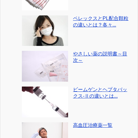
ペレックスとPL配合顆粒
の違いとは？各々...
やさしい薬の説明書～目
次～
ビームゲンとヘプタバッ
クス-Ⅱの違いとは...
高血圧治療薬一覧