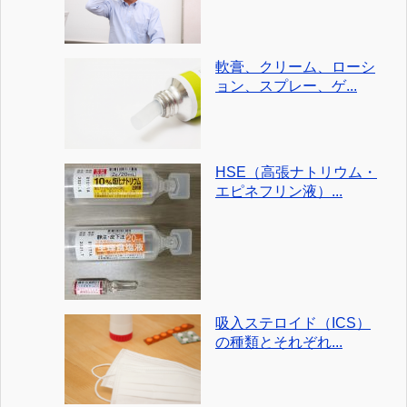
軟膏、クリーム、ローシ
ョン、スプレー、ゲ...
HSE（高張ナトリウム・
エピネフリン液）...
吸入ステロイド（ICS）
の種類とそれぞれ...