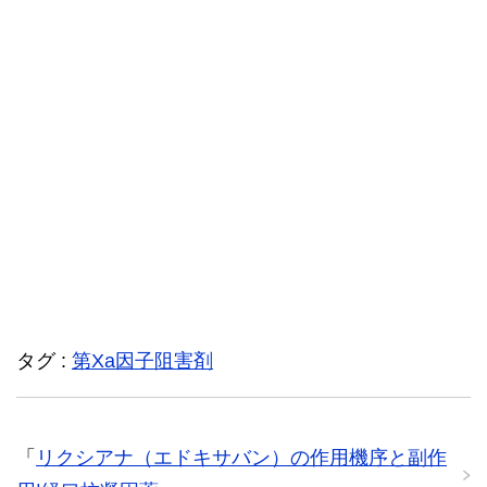
タグ :
第Xa因子阻害剤
「
リクシアナ（エドキサバン）の作用機序と副作