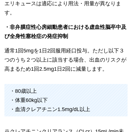
エリキュースは適応により用法・用量が異なりま
す。
・非弁膜症性心房細動患者における虚血性脳卒中及
び全身性塞栓症の発症抑制
通常1回5mgを1日2回服用経口投与。ただし以下３
つのうち２つ以上に該当する場合、出血のリスクが
高まるため1回2.5mg1日2回に減量します。
・80歳以上
・体重60kg以下
・血清クレアチニン1.5mg/dL以上
※クレアチニンクリアランス（CLcr）15mL/min未