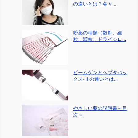
の違いとは？各々...
粉薬の種類（散剤、細
粒、顆粒、ドライシロ...
ビームゲンとヘプタバッ
クス-Ⅱの違いとは...
やさしい薬の説明書～目
次～