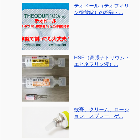
テオドール（テオフィリ
ン徐放錠）の粉砕・...
HSE（高張ナトリウム・
エピネフリン液）...
軟膏、クリーム、ローシ
ョン、スプレー、ゲ...