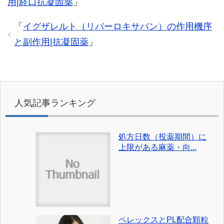
用|経口抗凝固薬
」
「
イグザレルト（リバーロキサバン）の作用機序
と副作用|抗凝固薬
」
人気記事ランキング
処方日数（投薬期間）に
上限がある麻薬・向...
ペレックスとPL配合顆粒