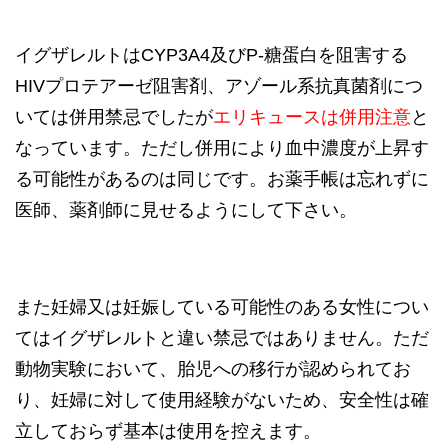
イグザレルトはCYP3A4及びP-糖蛋白を阻害する
HIVプロテアーゼ阻害剤、アゾール系抗真菌剤につ
いては併用禁忌でしたが
エリキュースは併用注意
と
なっています。ただし併用により血中濃度が上昇す
る可能性があるのは同じです。お薬手帳は忘れずに
医師、薬剤師に見せるようにして下さい。
また妊婦又は妊娠している可能性のある女性につい
てはイグザレルトと違い禁忌ではありません。ただ
動物実験において、胎児への移行が
認められてお
り、
妊婦に
対
して使用経験がないため、安全性は確
立しておらず基本は使用を控えます。