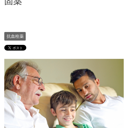
固薬
抗血栓薬