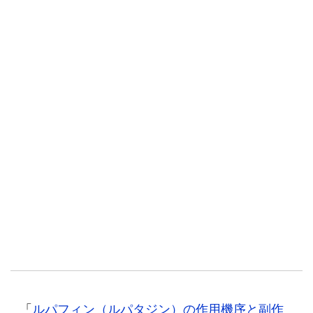
「
ルパフィン（ルパタジン）の作用機序と副作