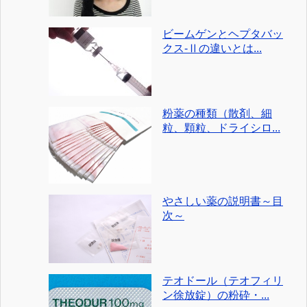
ビームゲンとヘプタバッ
クス-Ⅱの違いとは...
粉薬の種類（散剤、細
粒、顆粒、ドライシロ...
やさしい薬の説明書～目
次～
テオドール（テオフィリ
ン徐放錠）の粉砕・...