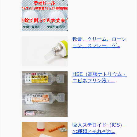
軟膏、クリーム、ローシ
ョン、スプレー、ゲ...
HSE（高張ナトリウム・
エピネフリン液）...
吸入ステロイド（ICS）
の種類とそれぞれ...