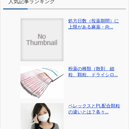
人気記事ランキング
処方日数（投薬期間）に
上限がある麻薬・向...
粉薬の種類（散剤、細
粒、顆粒、ドライシロ...
ペレックスとPL配合顆粒
の違いとは？各々...