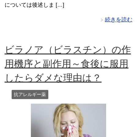
については後述しま […]
続きを読む
ビラノア（ビラスチン）の作
用機序と副作用～食後に服用
したらダメな理由は？
抗アレルギー薬