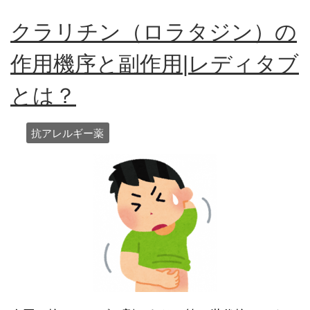
クラリチン（ロラタジン）の
作用機序と副作用|レディタブ
とは？
抗アレルギー薬