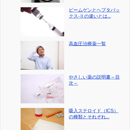
ビームゲンとヘプタバッ
クス-Ⅱの違いとは...
高血圧治療薬一覧
やさしい薬の説明書～目
次～
吸入ステロイド（ICS）
の種類とそれぞれ...