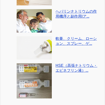
ヘパリンナトリウムの作
用機序と副作用|ア...
軟膏、クリーム、ローシ
ョン、スプレー、ゲ...
HSE（高張ナトリウム・
エピネフリン液）...