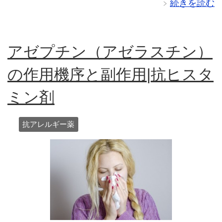
続きを読む
アゼプチン（アゼラスチン）
の作用機序と副作用|抗ヒスタ
ミン剤
抗アレルギー薬