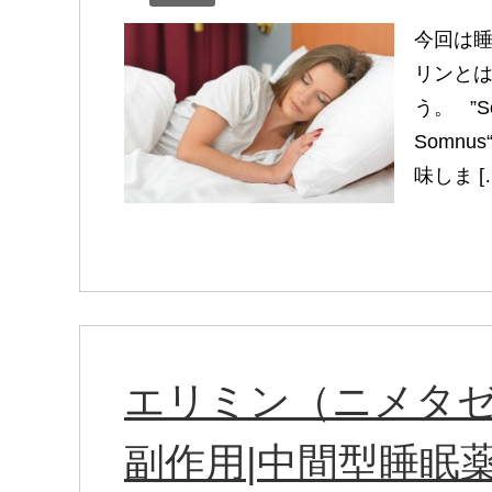
今回は睡
リンとは
う。 ”
Somn
味しま [
エリミン（ニメタ
副作用|中間型睡眠