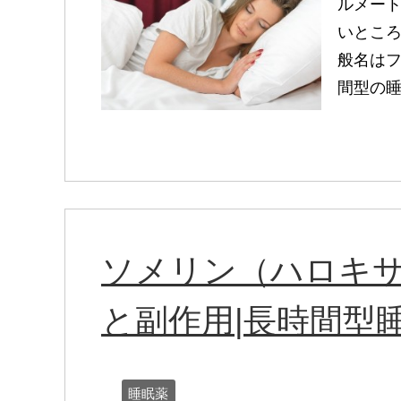
ルメート
いとこ
般名は
間型の睡
ソメリン（ハロキ
と副作用|長時間型
睡眠薬