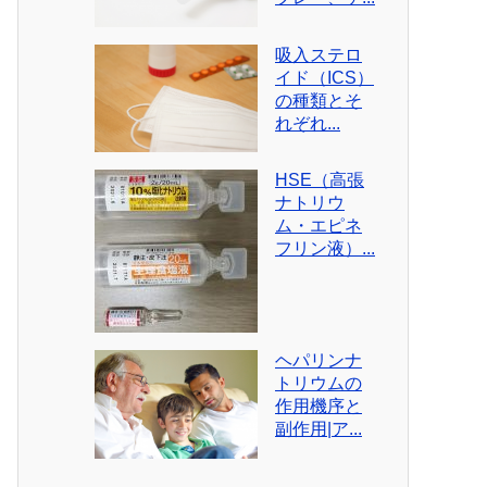
吸入ステロ
イド（ICS）
の種類とそ
れぞれ...
HSE（高張
ナトリウ
ム・エピネ
フリン液）...
ヘパリンナ
トリウムの
作用機序と
副作用|ア...