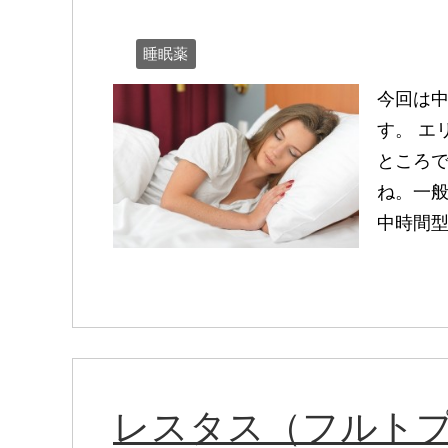
睡眠薬
今回は
す。 エ
ところで
ね。一
中時間型 
レスタス（フルト