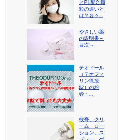
とPL配合顆
粒の違いと
は？各々...
やさしい薬
の説明書～
目次～
テオドール
（テオフィ
リン徐放
錠）の粉
砕・...
軟膏、クリ
ーム、ロー
ション、ス
プレー、ゲ...