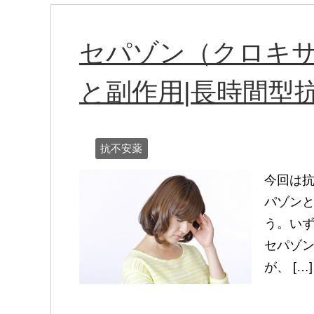
セパゾン（クロキ
と副作用|長時間型
抗不安薬
今回は抗
パゾン
う。い
セパゾ
が、 […]