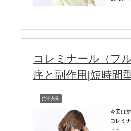
コレミナール（フ
序と副作用|短時間
抗不安薬
今回は
コレミ
ょう。 胃