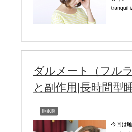
tranqui
ダルメート（フル
と副作用|長時間型
睡眠薬
今回は睡