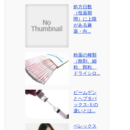
処方日数
（投薬期
間）に上限
がある麻
薬・向...
粉薬の種類
（散剤、細
粒、顆粒、
ドライシロ...
ビームゲン
とヘプタバ
ックス-Ⅱの
違いとは...
ペレックス