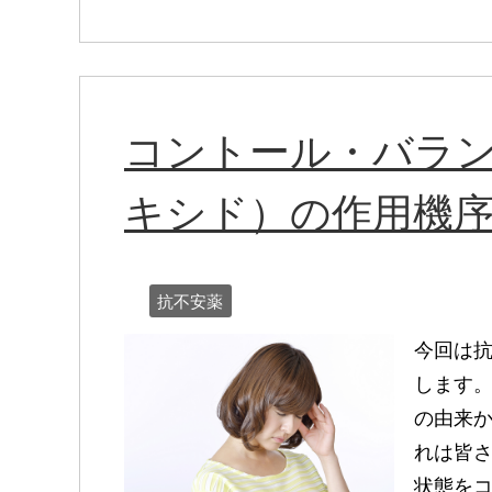
コントール・バラ
キシド）の作用機
抗不安薬
今回は
します。
の由来
れは皆さ
状態をコン