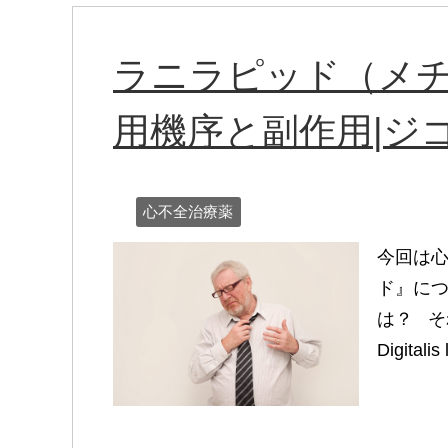
ラニラピッド（メ
用機序と副作用|ジ
心不全治療薬
今回は
ド』につ
は？ 
Digita