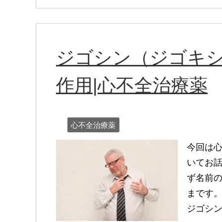
ジゴシン（ジゴキ
作用|心不全治療薬
心不全治療薬
今回は
いてお話
ず名前
まです。一
ジゴシン