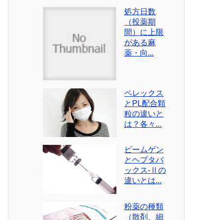
処方日数
（投薬期
間）に上限
がある麻
薬・向...
ペレックス
とPL配合顆
粒の違いと
は？各々...
ビームゲン
とヘプタバ
ックス-Ⅱの
違いとは...
粉薬の種類
（散剤、細