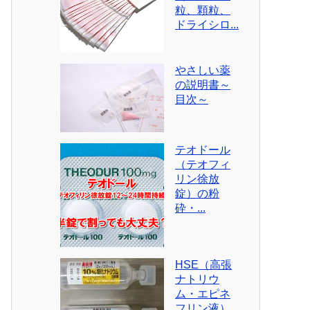
粒、顆粒、
ドライシロ...
やさしい薬
の説明書～
目次～
テオドール
（テオフィ
リン徐放
錠）の粉
砕・...
HSE（高張
ナトリウ
ム・エピネ
フリン液）...