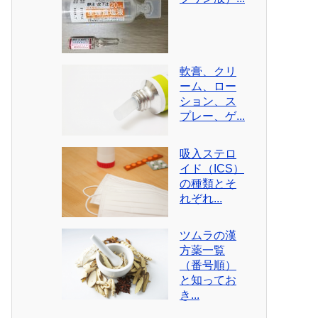
軟膏、クリ
ーム、ロー
ション、ス
プレー、ゲ...
吸入ステロ
イド（ICS）
の種類とそ
れぞれ...
ツムラの漢
方薬一覧
（番号順）
と知ってお
き...